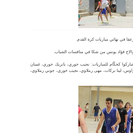
قا في نهائي مباريات كرة القدم.
 والاخ فؤاد يونس من شكا في منافسات الشباب.
ين شاركوا كحكّام للمباريات: نجيب خوري، باتريك خوري، غسان
دراوس، لينا بركات، مهى رملاوي، نجيب خوري، جوني رملاوي،