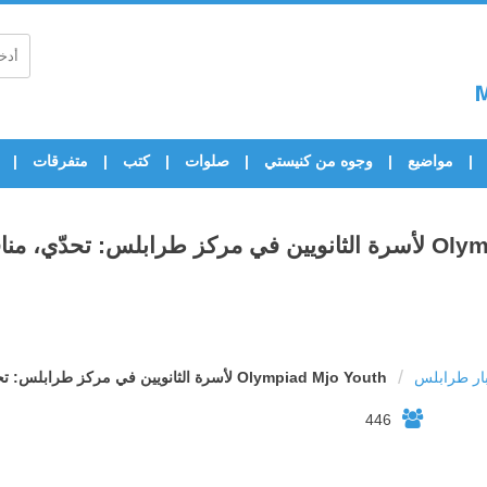
مواضيع
وجوه من كنيستي
صلوات
كتب
متفرقات
 منافسة وروح رياضية
/
ار طرابلس
Olympiad Mjo Youth لأسرة الثانويين في مركز طرابلس: تحدّي، منافسة وروح رياضية
446