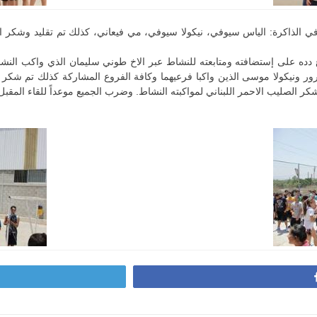
رع دده على إستضافته ومتابعته للنشاط عبر الاخ طوني سليمان الذي واكب النشا