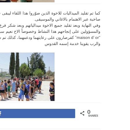
صاخبة عبر الاهتمام بالاغاني والموسيقى.
وفي النهاية وبعد تقليد جميع الاخوة ميدالياتهم وبعد شكر ف
“maison d’ or” كفرصارون على رعايتهما ودعمهما، كذلك تم شكر الصليب الاحمر اللبناني لمواكبته النشاط. وضرب الجميع موعداً للقاء المقبل في المخيم الصيفي في 23 آب المقبل.
والرب يقوينا خدمة إسمه القدوس
0
Share
SHARES