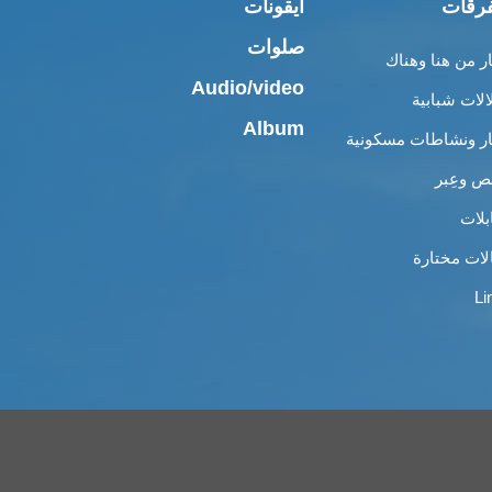
رقات
أيقونات
صلوات
ار من هنا وهناك
Audio/video
الات شبابية
Album
ار ونشاطات مسكونية
 وعِبر
بلات
لات مختارة
Li