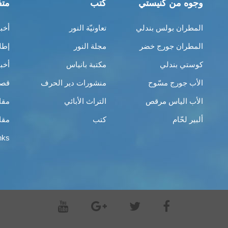
وجوه من كنيستي
كتب
متف
المطران بولس بندلي
تعاونيّة النور
أخب
المطران جورج خضر
مجلة النور
إطل
كوستي بندلي
مكتبة بانياس
أخب
الأب جورج مسّوح
منشورات دير الحرف
قصص
الأب الياس مرقص
التراث الأبائي
مقا
ألبير لحّام
كتب
مقا
nks