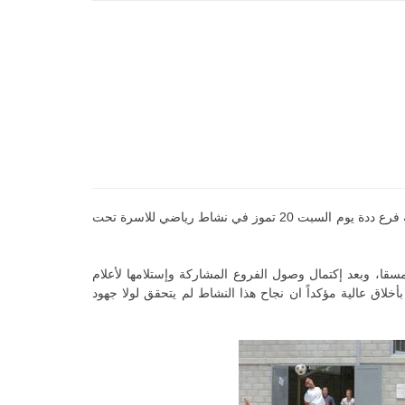
في جو من التحدّي والمنافسة والروح الرياضية إجتمع حوالي المئة ثانوي من مركز طرابلس في حركة الشبيبة الارثوذكسية في ملعب الحركة فرع ددة يوم السبت 20 تموز في نشاط رياضي للاسرة تحت
سقا، وبعد إكتمال وصول الفروع المشاركة وإستلامها لأعلام
أخلاق عالية مؤكداً ان نجاح هذا النشاط لم يتحقق لولا جهود