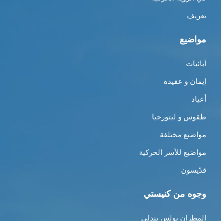
تعريف
مواضيع
أبائيات
إيمان و عقيدة
أعياد
طقوس و ليتورجيا
مواضيع مختلفة
مواضيع للأسر الحركية
قدّيسون
وجوه من كنيستي
المطران بولس بندلي