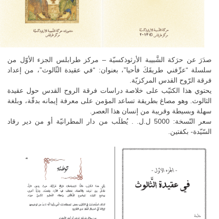
صدَرَ عن حرَكة الشَّبيبة الأرثوذكسيّة – مركز طرابلس الجزء الأوّل من
سلسلة “عرِّفني طريقَكَ فأحيا”، بعنوان: “في عقيدة الثّالوث”، من إعداد
فرقة الرّوح القدس المركزيّة.
يحتوي هذا الكتيّب على خلاصة دراسات فرقة الروح القدس حول عقيدة
الثالوث. وهو مصاغ بطريقة تساعد المؤمن على معرفة إيمانه بدقّة، وبلغة
سهلة وبسيطة وقريبة من إنسان هذا العصر.
سعر النّسخة: 5000 ل.ل. . يُطلَب من دار المطرانيّة أو من دير رقاد
السّيّدة- بكفتين.