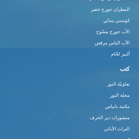
المطران جورج خضر
كوستي بندلي
الأب جورج مسّوح
الأب الياس مرقص
ألبير لحّام
كتب
تعاونيّة النور
مجلة النور
مكتبة بانياس
منشورات دير الحرف
التراث الأبائي