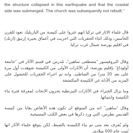
the structure collapsed in this earthquake and that the coastal
side was submerged. The church was subsequently not rebuilt.”
قال علماء الاثار في تركيا انهم عثروا على كنيسة من البازيليك تعود للقرن
الخامس، وذلك اثناء الحفريات التي اجريت في أعماق بحيرة إزنيق (ازنك)
في اقليم بورصة شمال غرب تركيا.
وقال البروفيسور “مصطفى ساهين”، مُدرس في قسم الآثار في “جامعة
أولوداغ” بإقليم بورصة، أن الآثارات الأولى من الكنيسة شوهدت أول مرة
على بعد 20 مترا من الشاطئ، وانه تم اجراء الحفريات للحصول على
المزيد من الأدلة عن الكنيسة المكتشفة.
وما يزال الخبراء في الآثارات البيزنطية يجرون الابحاث لمعرفة فترة بناء
الكنيسة وانتمائها.
وقال “ساهين” انه من المتوقع ان تكون هذه الأنقاض بقايا من كنيسة
القديس بطرس، التي ورد ذكرها في بعض الكتب المسيحية.
ولم يُعرف بعد متى تم بناء الكنيسة بالضبط، لكن يتوقع علماء الآثار انها
بُنيت عام 500 ميلادي.