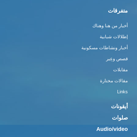
متفرقات
أخبار من هنا وهناك
إطلالات شبابية
أخبار ونشاطات مسكونية
قصص وعِبر
مقابلات
مقالات مختارة
Links
أيقونات
صلوات
Audio/video