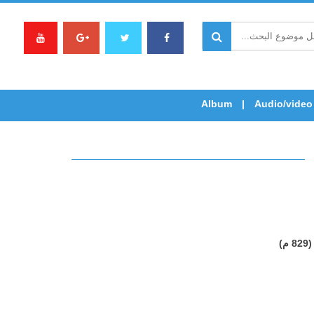
Album
Audio/video
)