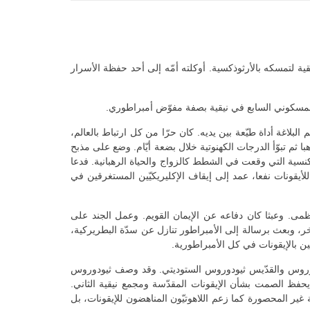
ة لتمسكه بالأرثوذكسية. أوكلته أمّه إلى أحد حفظة الأسرار
لمسكوني السابع في نيقية بصفة مفوّض أمبراطوري.
لاغة أداة طيّعة بين يديه. كان حرّا من كل ارتباط بالعالم،
ا ثم تبوّأ الدرجات الكهنوتية خلال بضعة أيّام. وضع على مذبح
نسية التي وقعت في الشطط كالزواج والحياة الرهبانية. فدعا
أيقونات نفعا، عمد إلى إيقاف الإكليريكيّين المستغرقين في
مى. وعبثا كان دفاعه عن الإيمان القويم. وعمل الجند على
أخر، وبعث برسالة إلى الأمبراطور تنازل عن سدّة البطريركية،
ن بالإيقونات في كل الأمبراطورية.
قيفوروس والقدّيس ثيودوروس الستوديتي. وقد وصف ثيودوروس
فظ الصمت بشأن الإيقونات المقدّسة ومجمع نيقية الثاني.
ير المحصورة كما زعم اللاهوتيّون المناهضون للإيقونات، بل