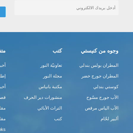
وجوه من كنيستي
كتب
متف
المطران بولس بندلي
تعاونيّة النور
أخب
المطران جورج خضر
مجلة النور
إطل
كوستي بندلي
مكتبة بانياس
أخب
الأب جورج مسّوح
منشورات دير الحرف
قصص
الأب الياس مرقص
التراث الأبائي
مقا
ألبير لحّام
كتب
مقا
nks