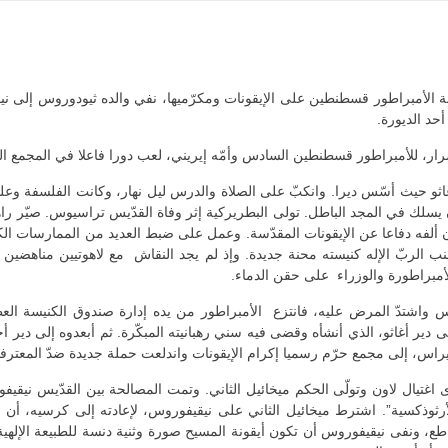
 الأمبراطور قسطنطين على الإيقونات ومكرّميها، نفي والده ثيودوروس إلى نيقي
حد الديورة.
ار، للأمبراطور قسطنطين السادس وأمّه إيريني، لعب دورا فاعلا في المجمع ا
 حيث أسّس ديرا. وانكبّ على الصلاة والدرس ليل نهار، وكانت الفلسفة وعلم الب
ن يسلك في المجد الباطل. تولى البطريركية إثر وفاة القدّيس تراسيوس. صيّر راهب
ن ألفه دفاعا عن الإيقونات المقدّسة. وعمل على ضبط العديد من الممارسات الك
 الربّ الإله كنيسته محنة جديدة. وإذ لم يجد النقاش مع لاهوتيين مناهضين لل
مبراطورة والوزراء على حقن الدماء.
 واشتدّ المرض عليه، فانتزع الأمبراطور من يده إدارة صندوق الكنيسة العظ
ى دير أغاثو، الذي أنشأه وقضى فيه سني رهبانيته المبكّرة. ثم أبعدوه إلى دير 
اس، إلى مجمع حرّم رسميا إكرام الإيقونات واندلعت حملة جديدة ضدّ المعترفي
اغتيال لاون وتولّى الحكم ميخائيل الثاني. وتمت المصالحة بين القدّيس ني
وذكسية”. اشترط ميخائيل الثاني على نيقيفوروس، لإعادته إلى كرسيه، أن يح
، ونفى نيقيفوروس أن تكون أيقونة المسيح صورة وثنية دنسة للطبيعة الإلهية غ