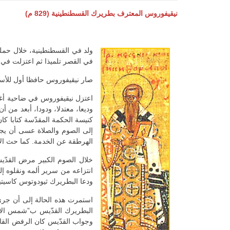
نيقيفوروس المعترف بطريرك القسطنطينية (829 م)
ولد في القسطنطينية، خلال حملة
في القصر تلميذا ثم اعتزلت في أ
صار نيقيفوروس حافظا أول للأسر
اعتزل نيقيفوروس في ضاحية أغاثو
وديعا، معتدلا، ودودا، أبعد من أ
كنيسة الحكمة المقدّسة كتابا كا
إلى الصوم والصلاة عسى أن يجنب
الهرطقة عن الخدمة. كما حث الأ
خلال الصوم الكبير مرض القدّيس
انتزاعه من سرير ألمه ونقلوه إل
ودعا البطريرك ثيودوتوس كاسيتير
استمرت هذه الحالة إلى أن جرى 
البطريرك القدّيس ب”شمس الأرث
وجواب القدّيس كان الرفض القاطع