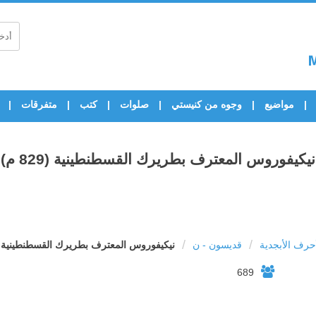
مواضيع
وجوه من كنيستي
صلوات
كتب
متفرقات
نيكيفوروس المعترف بطريرك القسطنطينية (829 م)
/
/
رف الأبجدية
قديسون - ن
نيكيفوروس المعترف بطريرك القسطنطينية (829 م
689