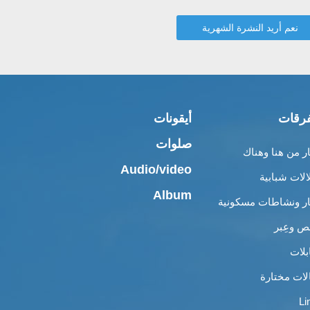
رقات
أيقونات
صلوات
ار من هنا وهناك
Audio/video
الات شبابية
Album
ار ونشاطات مسكونية
 وعِبر
بلات
لات مختارة
Li