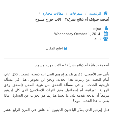
/
/
/
الرئيسية
متفرقات
مقالات مختارة
أضحية حيوانيّة أم ذبائح بشريّة؟ – الاب جورج مسوح
mjoa
Wednesday October 1, 2014
498
اطبع المقال
أضحية حيوانيّة أم ذبائح بشريّة؟ – الاب جورج مسوح
يأتي عيد الأضحى، ذكرى تقديم إبرهيم النبي ابنه ذبيحة، ليضعنا، ككل عام،
أمام البحث عن رمزية هذا الحدث. ونحن لن نخوض، هنا، في مسألة
تاريخية الحدث، أو في مسألة التحقق من هوية الطفل (إسحق وفق
الرواية التوراتية، أم إسماعيل وفق التراث الإسلامي) الذي كان إبرهيم
مزمعاً أن يذبحه تقدمة لله. ما يعنينا هنا إنما هو الجواب عن التساؤل: ماذا
يعني لنا هذا الحدث اليوم؟
قبل إبرهيم الذي يقدّر الباحثون الدينيون أنه عاش في القرن الرابع عشر