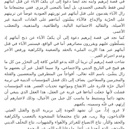
في قصة إبرهيم وابنه نجد أيضاً دعوةً إلى أن يكفّ الآباء عن قتل أبنائهم
ليس فقط بالمعنى الجسدي، بل أيضاً بالمعنى الرمزي. ففي مجتمعاتنا ما
زال الآباء يقدمون على قتل أبنائهم عبر توريثهم العبودية عوضاً عن تربيتهم
على الحرّية والإبداع. فالآباء ينشّئون أبناءهم على العادات الدينية غير
الأصيلة، والتقاليد الاجتماعية البالية، والطائفية، والمذهبية، والتعصّب
الأعمى.
كما نجد في قصة إبرهيم دعوة إلى أن يكفّ الآباء عن ذبح أبنائهم إذ
يتسلّطون عليهم ويقررون مصائرهم. أما في الواقع، فيستمر الآباء في قتل
أبنائهم عبر هذا الإرث المليء بالحقد والضغينة والكراهية ورفض الآخر
وعدم احترام الغير….
شاءت قصة إبرهيم أن ترينا أن الله يدعو الناس كافة إلى التحرّر من كل ما
هو قبيح في التاريخ الديني والاجتماعي، ولا سيما القتل. غير أن بعضهم ما
زال ينشّئ، باسم الله تعالى، أفواجاً من المتطرفين والمتعصبين والقتلة
والمجرمين والسفاحين. يضاف إلى ذلك فشل المؤسسات الدينية في تربية
أجيال حرّة قادرة على الانفتاح ومواجهة تحديات العصر. هذه المؤسسات
فشلت لأنها جعلت أبناءها في غربة عن العقل، هذا العقل الذي ينبغي أن
يجتهد دائماً ويستنبط ما يناسب كل جيل من الأجيال، وذلك لاعتبارهم أن
إرثهم، في غثّه وسمينه، يكفيهم.
لا غرو، إذاً، من أن نشهد العودة إلى بربرية الذبح والقتل العبثي.
فالذباحون، وبلا ريب، هم نتاج مجتمعاتنا المشحونة بالتعصب والكراهية
والحقد والثأر، نتاج الانصياع للغرائز والأهواء والشهوات، نتاج التخلّف الديني
والمذهبي الذي أبعدنا عن أثقل ما دعانا إليه الله، عن الرحمة.