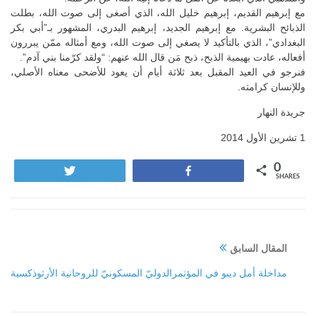
مع إبرهيم القديم، إبرهيم خليل الله، الذي أصغى إلى صوت الله، بطلت
الذبائح البشرية. مع إبرهيم الجديد، إبرهيم البدري، المشهور بـ”أبي بكر
البغدادي”، الذي بالتأكيد لا يصغي إلى صوت الله، ومع أمثاله ممّن يبررون
أفعاله، عادت بهيمية الذبح، ذبح مَن قال الله عنهم: “ولقد كرّمنا بني آدم”.
فنرجو في العيد المقبل بعد ثلاثة أيام أن يعود للأضحى معناه الأصلي،
وللإنسان كرامته.
جريدة النهار
1 تشرين الأول 2014
0
Tweet
Share
SHARES
المقال السابق
مداخلة أمل ديبو في المؤتمرالدوليّ المسكونيّ للروحانية الأرثوذكسية