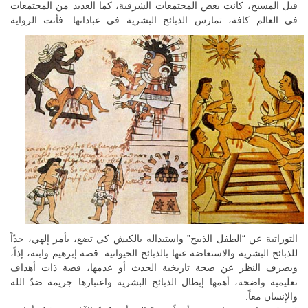
قبل المسيح، كانت بعض المجتمعات الشرقية، كما العديد من المجتمعات
في العالم
كافة، تمارس الذبائح البشرية في عباداتها. فأتت الرواية
التوراتية عن “الطفل الذبيح” واستبداله بالكبش كي تضع، بأمر إلهي، حدّاً
للذبائح البشرية والاستعاضة عنها بالذبائح الحيوانية. قصة إبرهيم وابنه، إذاً،
وبصرف النظر عن صحة تاريخية الحدث أو عدمها، قصة ذات أهداف
تعليمية واضحة، أهمها إبطال الذبائح البشرية واعتبارها جريمة ضدّ الله
والإنسان معاً.