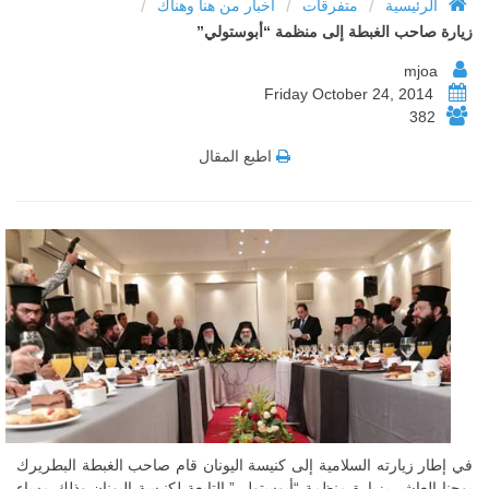
/
/
/
الرئيسية
متفرقات
أخبار من هنا وهناك
زيارة صاحب الغبطة إلى منظمة “أبوستولي”
mjoa
Friday October 24, 2014
382
اطبع المقال
في إطار زيارته السلامية إلى كنيسة اليونان قام صاحب الغبطة البطريرك
يوحنا العاشر بزيارة منظمة “أبوستولي” التابعة لكنيسة اليونان وذلك مساء