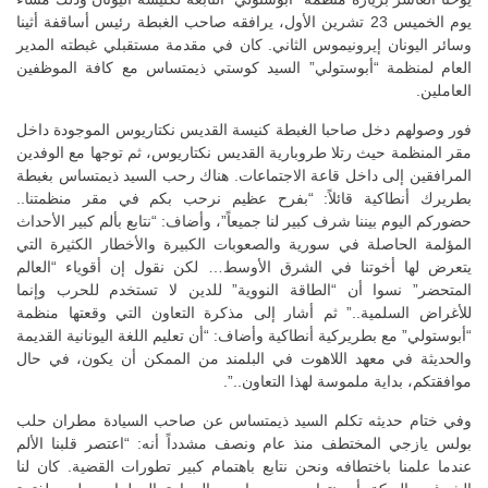
يوم الخميس 23 تشرين الأول، يرافقه صاحب الغبطة رئيس أساقفة أثينا
وسائر اليونان إيرونيموس الثاني. كان في مقدمة مستقبلي غبطته المدير
العام لمنظمة “أبوستولي” السيد كوستي ذيمتساس مع كافة الموظفين
العاملين.
فور وصولهم دخل صاحبا الغبطة كنيسة القديس نكتاريوس الموجودة داخل
مقر المنظمة حيث رتلا طروبارية القديس نكتاريوس، ثم توجها مع الوفدين
المرافقين إلى داخل قاعة الاجتماعات. هناك رحب السيد ذيمتساس بغبطة
بطريرك أنطاكية قائلاً: “بفرح عظيم نرحب بكم في مقر منظمتنا..
حضوركم اليوم بيننا شرف كبير لنا جميعاً”، وأضاف: “نتابع بألم كبير الأحداث
المؤلمة الحاصلة في سورية والصعوبات الكبيرة والأخطار الكثيرة التي
يتعرض لها أخوتنا في الشرق الأوسط… لكن نقول إن أقوياء “العالم
المتحضر” نسوا أن “الطاقة النووية” للدين لا تستخدم للحرب وإنما
للأغراض السلمية..” ثم أشار إلى مذكرة التعاون التي وقعتها منظمة
“أبوستولي” مع بطريركية أنطاكية وأضاف: “أن تعليم اللغة اليونانية القديمة
والحديثة في معهد اللاهوت في البلمند من الممكن أن يكون، في حال
موافقتكم، بداية ملموسة لهذا التعاون..”.
وفي ختام حديثه تكلم السيد ذيمتساس عن صاحب السيادة مطران حلب
بولس يازجي المختطف منذ عام ونصف مشدداً أنه: “اعتصر قلبنا الألم
عندما علمنا باختطافه ونحن نتابع باهتمام كبير تطورات القضية. كان لنا