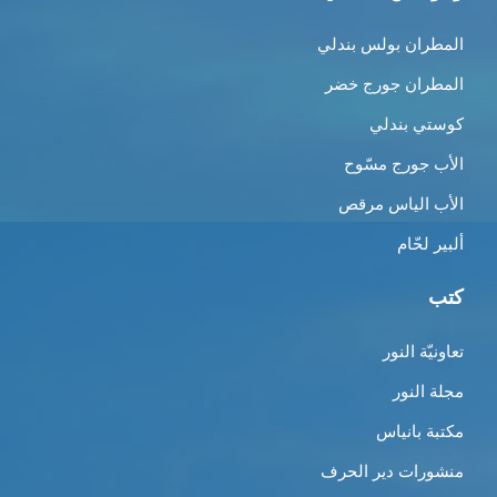
المطران بولس بندلي
المطران جورج خضر
كوستي بندلي
الأب جورج مسّوح
الأب الياس مرقص
ألبير لحّام
كتب
تعاونيّة النور
مجلة النور
مكتبة بانياس
منشورات دير الحرف