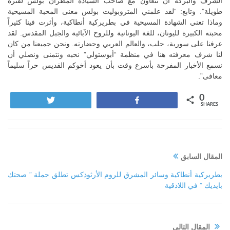
الشرف والبركة أن نتعاون مع صاحب السيادة المطران بولس لفترة
طويلة”. وتابع: “لقد علمني المتروبوليت بولس معنى المحبة المسيحية
وماذا تعني الشهادة المسيحية في بطريركية أنطاكية، وأثرت فينا كثيراً
محبته الكبيرة لليونان، للغة اليونانية وللروح الآبائية والجبل المقدس. لقد
عرفنا على سورية، حلب، والعالم العربي وحضارته. ونحن جميعنا من كان
لنا شرف معرفته هنا في منظمة “أبوستولي” نحبه ونتمنى ونصلي أن
نسمع الأخبار المفرحة بأسرع وقت بأن يعود أخوكم القديس حراً سليماً
معافى”.
0
Tweet
Share
SHARES
المقال السابق
بطريركية أنطاكية وسائر المشرق للروم الأرثوذكس تطلق حملة ” صحتك
بايديك ” في اللاذقية
المقال التالي