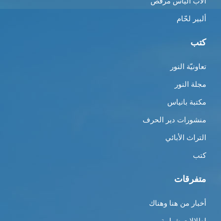
الأب الياس مرقص
ألبير لحّام
كتب
تعاونيّة النور
مجلة النور
مكتبة بانياس
منشورات دير الحرف
التراث الأبائي
كتب
متفرقات
أخبار من هنا وهناك
إطلالات شبابية