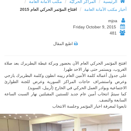
/
/
/
الرئيسية
المراكز الحركيّة
مكتب الأمانة العامة
/
أخبار مكتب الأمانة العامة
افتتاح المؤتمر الحركي العام 2015
mjoa
Friday October 9, 2015
481
اطبع المقال
افتتح المؤتمر الحركي العام الآن بحضور وبركة غبطة البطريرك بعد صلاة
الغروب، ويستمر حتى نهار الاحد ظهرا.
على جدول أعماله كلمة الأمين العام ريينه انطون وكلمة البطريرك يازجي
وعرض واستشراف حاجات المراكز السورية وعرض للجنة الطوارئ
الاجتماعية وبوادر العمل الحركي في الخارج (أربيل، السويد).
كما سيتمّ انتخاب أمين عام جديد للسنتين المقبلتين نهار السبت الساعة
السابعة والنصف.
تابعونا لمعرفة اخبار المؤتمر وجلسة الانتخاب