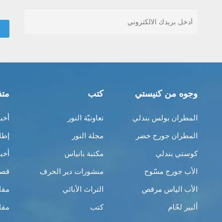
وجوه من كنيستي
كتب
متف
المطران بولس بندلي
تعاونيّة النور
أخب
المطران جورج خضر
مجلة النور
إطل
كوستي بندلي
مكتبة بانياس
أخب
الأب جورج مسّوح
منشورات دير الحرف
قصص
الأب الياس مرقص
التراث الأبائي
مقا
ألبير لحّام
كتب
مقا