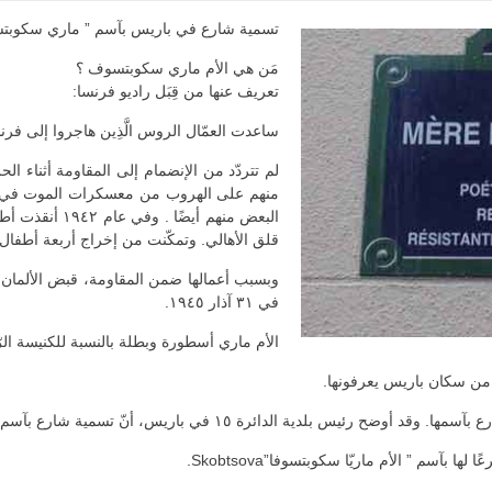
تسمية شارع في باريس بآسم ” ماري سكوبت
مَن هي الأم ماري سكوبتسوف ؟
تعريف عنها من قِبَل راديو فرنسا:
ساعدت العمّال الروس الَّذِين هاجروا إلى فرنسا بعد ثورة ١٩١٧، حتّى يتمكّنوا من
لم تتردّد من الإنضمام إلى المقاومة أثناء الحر
منهم على الهروب من معسكرات الموت في ألمان
البعض منهم أيض
قلق الأهالي. وتمكّنت من إخراج أربعة أطفال م
وبسبب أعمالها ضمن المقاومة، قبض الألمان ع
في ٣١ آذار ١٩٤٥.
الأم ماري أسطورة وبطلة بالنسبة للكنيسة الرّو
بآسم ” الأم ماريّا سكوبتسوفا”Skobtsova.