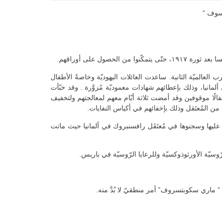
سوف “
 الحصول على أوراقهم.
ب العالميّة الثانية. ساعدت العائلات اليهوديّة وخاصةً الأطفال
يا، وذلك بإعطائهم شهادات معموديّة مُزوَّرة . وقد خبّأت
ًا . وفي عام ١٩٤٢ أنقذت أطفالًا موقوفين وقد أمضت ثلاثة أيّام معهم لمعالجتهم ولتخفيف
ن المُعتَقل وذلك بإخفائهم في أكياس النفايات.
ليها وسجنوها في مُعتَقَل رافسنبروك في ألمانيا حيث ماتت
سيّة الأورثوذوكسيّة وللرعايا الرّوسيّة في باريس.