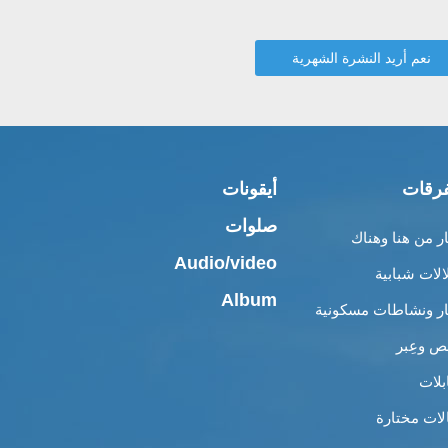
رقات
أيقونات
صلوات
ار من هنا وهناك
Audio/video
الات شبابية
Album
ار ونشاطات مسكونية
 وعِبر
بلات
لات مختارة