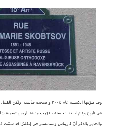
وقد طوّبتها الكنيسة عام ٢٠٠٤ وأصبحت قدّيسة. ولكن القليل من سكان باريس يعرفونها.
في تاريخ وفاتها، بعد ٧١ سنة ، قرّرت مدينة باريس تسمية شارع بآسمها. وقد أوضح رئيس بلدية الدائرة ١٥ في باريس، أنّ تسمية شارع بآسم ” ماري سكوبتسروف” أمر منطقيّ لا بُدَّ منه.
والجدير بالذكر أنّ كاريتاس وستمنستر في إنكلترّا قد سمّت فرعًا لها 