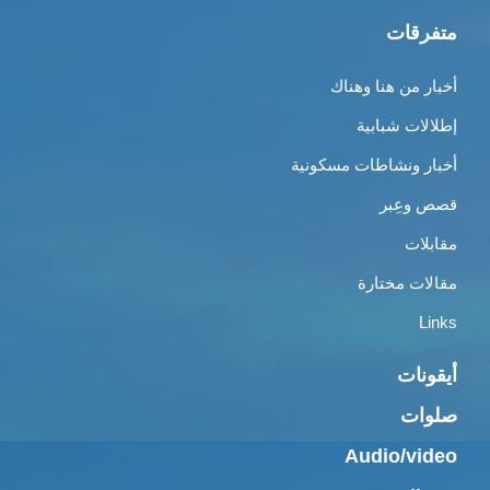
متفرقات
أخبار من هنا وهناك
إطلالات شبابية
أخبار ونشاطات مسكونية
قصص وعِبر
مقابلات
مقالات مختارة
Links
أيقونات
صلوات
Audio/video