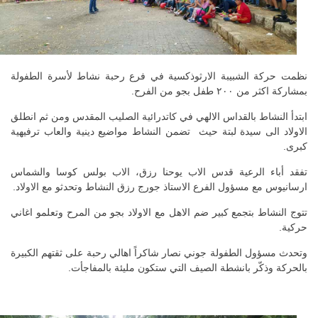
نظمت حركة الشبيبة الارثوذكسية في فرع رحبة نشاط لأسرة الطفولة
بمشاركة اكثر من ٢٠٠ طفل بجو من الفرح.
ابتدأ النشاط بالقداس الالهي في كاتدرائية الصليب المقدس ومن ثم انطلق
الاولاد الى سيدة لبتة حيث تضمن النشاط مواضيع دينية والعاب ترفيهية
كبرى.
تفقد أباء الرعية قدس الاب يوحنا رزق، الاب بولس كوسا والشماس
ارسانيوس مع مسؤول الفرع الاستاذ جورج رزق النشاط وتحدثو مع الاولاد.
تتوج النشاط بتجمع كبير ضم الاهل مع الاولاد بجو من المرح وتعلمو اغاني
حركية.
وتحدث مسؤول الطفولة جوني نصار شاكراً اهالي رحبة على ثقتهم الكبيرة
بالحركة وذكّر بانشطة الصيف التي ستكون مليئة بالمفاجأت.