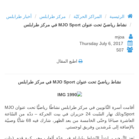
/
/
/
الرئيسية
المراكز الحركيّة
مركز طرابلس
أخبار طرابلس
/
نشاط رياضيّ تحت عنوان MJO Sport في مركز طرابلس
mjoa
Thursday July 6, 2017
507
اطبع المقال
نشاط رياضيّ تحت عنوان MJO Sport في مركز طرابلس
أقامت أسرة الثّانويين في مركز طرابلس نشاطًا رياضيًّا تحت عنوان MJO
Sportوذلك نهار السّبت 24 حزيران في بيت الحركة – ددّه من السّاعة
العاشرة صباحًا وحتّى الخامسة من بعد الظهر، شارك فيه 68 شابًّا وصبيّة
بالإضافة إلى مُرشدين وفريق لوجستي.
بَعد التَّرحيب، ابتدأ النّشاط بمُباراة في عدّة ألعاب وهي كرة قدم (بنات