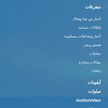
متفرقات
أخبار من هنا وهناك
إطلالات شبابية
أخبار ونشاطات مسكونية
قصص وعِبر
مقابلات
مقالات مختارة
Links
أيقونات
صلوات
Audio/video