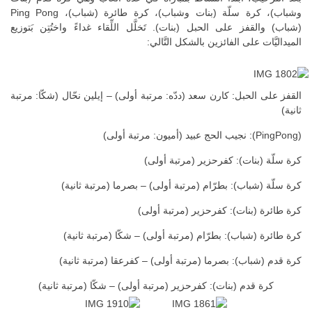
وشباب)، كرة سلّة (بنات وشباب)، كرة طائرة (شباب)، Ping Pong
(شباب) والقفز على الحبل (بنات). تَخلَّل اللِّقاء غداءً واختُتِن بَتوزيع
الميداليَّات على الفائزين بالشكل التَّالي:
القفز على الحبل: كارن سعد (ددّه: مرتبة أولى) – إيلين نحّال (شكّا: مرتبة
ثانية)
(PingPong): نجيب الحج عبيد (أميون: مرتبة أولى)
كرة سلّة (بنات): كفرحزير (مرتبة أولى)
كرة سلّة (شباب): بطرّام (مرتبة أولى) – بصرما (مرتبة ثانية)
كرة طائرة (بنات): كفرحزير (مرتبة أولى)
كرة طائرة (شباب): بطرّام (مرتبة أولى) – شكّا (مرتبة ثانية)
كرة قدم (شباب): بصرما (مرتبة أولى) – كفرعقا (مرتبة ثانية)
كرة قدم (بنات): كفرحزير (مرتبة أولى) – شكّا (مرتبة ثانية)