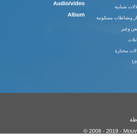
Audio/video
الات شبابية
Album
ار ونشاطات مسكونية
 وعِبر
بلات
لات مختارة
Li
© 2008 - 2019 - Mouv