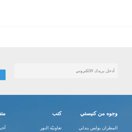
وجوه من كنيستي
كتب
متف
المطران بولس بندلي
تعاونيّة النور
أخب