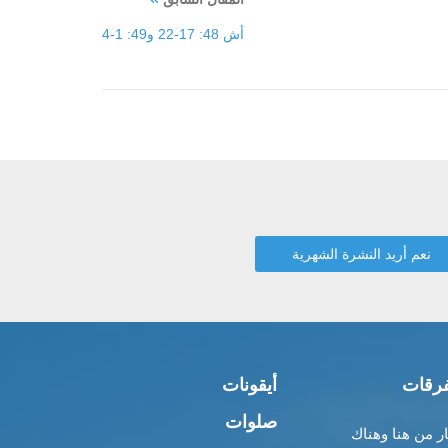
أش 48: 17-22 و49: 1-4
رقات
أيقونات
صلوات
ار من هنا وهناك