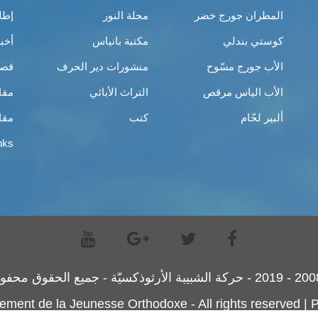
المطران جورج خضر
مجلة النور
إطل
كوستي بندلي
مكتبة بانياس
أخب
الأب جورج مسّوح
منشورات دير الحرف
قصص
الأب الياس مرقص
التراث الأبائي
مقا
ألبير لحّام
كتب
مقا
nks
ement de la Jeunesse Orthodoxe - All rights reserved |