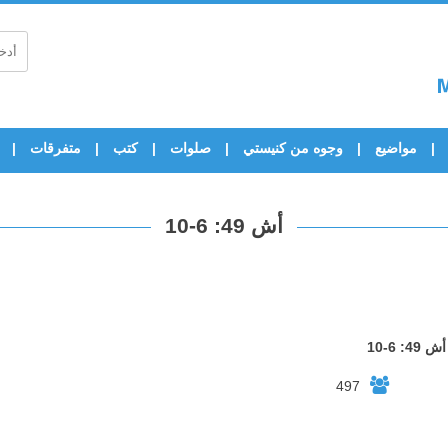
مواضيع
وجوه من كنيستي
صلوات
كتب
متفرقات
أش 49: 6-10
أش 49: 6-10
497