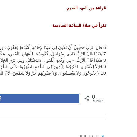
قراءة من العهد القديم
تقرأ في صلاة الساعة السادسة
6 قَالَ الربّ:«قَلِيلٌ أَنْ تَكُونَ لِي عَبْدًا لإِقَامَةِ أَسْبَاطِ يَعْقُوبَ، وَرَدِّ مَحْفُوظِي إِسْرَائِيلَ. فَقَدْ جَعَلْتُكَ نُورًا لِلأُمَمِ لِتَكُونَ خَلاَصِي إِلَى أَقْصَى الأَرْضِ».
7 هكَذَا قَالَ الرَّبُّ فَادِي إِسْرَائِيلَ، قُدُّوسُهُ، لِلْمُهَانِ النَّفْسِ، لِمَكْرُوهِ الأُمَّةِ، لِعَبْدِ الْمُتَسَلِّطِينَ: «يَنْظُرُ مُلُوكٌ فَيَقُومُونَ. رُؤَسَاءُ فَيَسْجُدُونَ. لأَجْلِ الرَّبِّ الَّذِي هُوَ أَمِينٌ، وَقُدُّوسِ إِسْرَائِيلَ الَّذِي قَدِ اخْتَارَكَ».
8 هكَذَا قَالَ الرَّبُّ: «فِي وَقْتِ الْقُبُولِ اسْتَجَبْتُكَ، وَفِي يَوْمِ الْخَلاَصِ أَعَنْتُكَ. فَأَحْفَظُكَ وَأَجْعَلُكَ عَهْدًا لِلشَّعْبِ، لإِقَامَةِ الأَرْضِ، لِتَمْلِيكِ أَمْلاَكِ الْبَرَارِيِّ،
9 قَائِلاً لِلأَسْرَى: اخْرُجُوا. لِلَّذِينَ فِي الظَّلاَمِ: اظْهَرُوا. عَلَى الطُّرُقِ يَرْعَوْنَ وَفِي كُلِّ الْهِضَابِ مَرْعَاهُمْ.
10 لاَ يَجُوعُونَ وَلاَ يَعْطَشُونَ، وَلاَ يَضْرِبُهُمْ حَرٌّ وَلاَ شَمْسٌ، لأَنَّ الَّذِي يَرْحَمُهُمْ يَهْدِيهِمْ وَإِلَى يَنَابِيعِ الْمِيَاهِ يُورِدُهُمْ.
0
Share
SHARES
المقال التالي