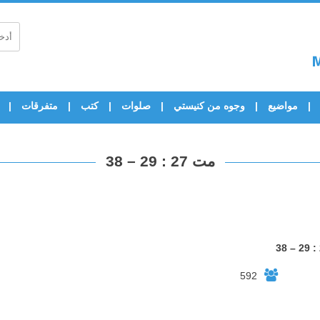
مواضيع
وجوه من كنيستي
صلوات
كتب
متفرقات
مت 27 : 29 – 38
592