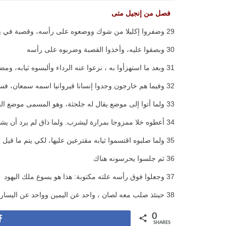
فصل من إنجيل متى
29 وضفروا إكليلا من شوك ووضعوه على رأسه، وقصبة في يمينه. وكانوا يجثون قدامه ويستهزئون به قائلين: السلام يا ملك اليهود
30 وبصقوا عليه، وأخذوا القصبة وضربوه على رأسه
31 وبعد ما استهزأوا به ، نزعوا عنه الرداء وألبسوه ثيابه، ومضوا به للصلب
32 وفيما هم خارجون وجدوا إنسانا قيروانيا اسمه سمعان، فسخروه ليحمل صليبه
33 ولما أتوا إلى موضع يقال له جلجثة، وهو المسمى موضع الجمجمة
34 أعطوه خلا ممزوجا بمرارة ليشرب. ولما ذاق لم يرد أن يشرب
35 ولما صلبوه اقتسموا ثيابه مقترعين عليها، لكي يتم ما قيل بالنبي: اقتسموا ثيابي بينهم، وعلى لباسي ألقوا قرعة
36 ثم جلسوا يحرسونه هناك
37 وجعلوا فوق رأسه علته مكتوبة: هذا هو يسوع ملك اليهود
38 حينئذ صلب معه لصان ، واحد عن اليمين وواحد عن اليسار.
0
Share
SHARES