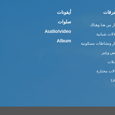
رقات
أيقونات
صلوات
ار من هنا وهناك
Audio/video
الات شبابية
Album
ار ونشاطات مسكونية
 وعِبر
بلات
لات مختارة
Li