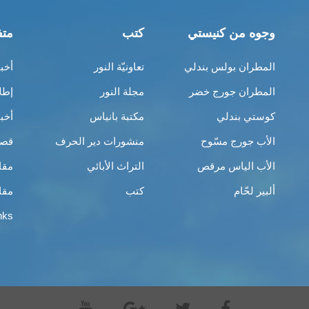
وجوه من كنيستي
كتب
متف
المطران بولس بندلي
تعاونيّة النور
أخب
المطران جورج خضر
مجلة النور
إطل
كوستي بندلي
مكتبة بانياس
أخب
الأب جورج مسّوح
منشورات دير الحرف
قصص
الأب الياس مرقص
التراث الأبائي
مقا
ألبير لحّام
كتب
مقا
nks