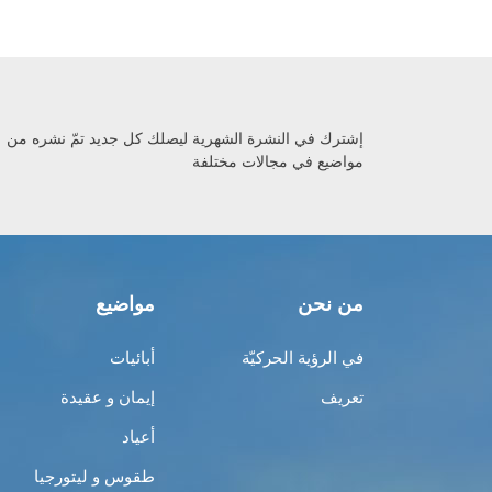
إشترك في النشرة الشهرية ليصلك كل جديد تمّ نشره من
مواضيع في مجالات مختلفة
من نحن
مواضيع
في الرؤية الحركيّة
أبائيات
تعريف
إيمان و عقيدة
أعياد
طقوس و ليتورجيا