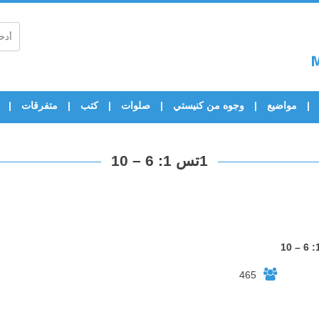
مواضيع
وجوه من كنيستي
صلوات
كتب
متفرقات
1تس 1: 6 – 10
465