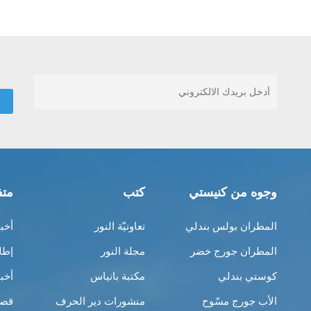
وجوه من كنيستي
كتب
متف
المطران بولس بندلي
تعاونيّة النور
أخب
المطران جورج خضر
مجلة النور
إطل
كوستي بندلي
مكتبة بانياس
أخب
الأب جورج مسّوح
منشورات دير الحرف
قصص