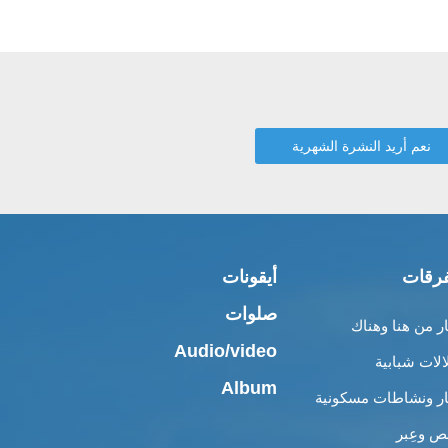
رقات
أيقونات
صلوات
ار من هنا وهناك
Audio/video
الات شبابية
Album
ار ونشاطات مسكونية
 وعِبر