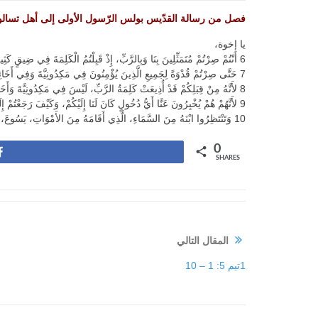
فصل من رسالة القدّيس بولس الرّسول الأولى إلى أهل تسالو
يا إخوة،
6 أَنْتُمْ صِرْتُمْ مُتَمَثِّلِينَ بِنَا وَبِالرَّبِّ، إِذْ قَبِلْتُمُ الْكَلِمَةَ فِي ضِيقٍ كَثِيرٍ، بِفَرَحِ الرُّوحِ الْقُدُسِ،
7 حَتَّى صِرْتُمْ قُدْوَةً لِجَمِيعِ الَّذِينَ يُؤْمِنُونَ فِي مَكِدُونِيَّةَ وَفِي أَخَائِيَةَ.
8 لأَنَّهُ مِنْ قِبَلِكُمْ قَدْ أُذِيعَتْ كَلِمَةُ الرَّبِّ، لَيْسَ فِي مَكِدُونِيَّةَ وَأَخَائِيَةَ فَقَطْ، بَلْ فِي كُلِّ مَكَانٍ أَيْضاً قَدْ ذَاعَ إِيمَانُكُمْ بِاللهِ، حَتَّى لَيْسَ لَنَا حَاجَةٌ أَنْ نَتَكَلَّمَ شَيْئاً.
9 لأَنَّهُمْ هُمْ يُخْبِرُونَ عَنَّا أَيُّ دُخُولٍ كَانَ لَنَا إِلَيْكُمْ، وَكَيْفَ رَجَعْتُمْ إِلَى اللهِ مِنَ الأَوْثَانِ لِتَعْبُدُوا اللهَ الْحَيَّ الْحَقِيقِيَّ،
10 وَتَنْتَظِرُوا ابْنَهُ مِنَ السَّمَاءِ، الَّذِي أَقَامَهُ مِنَ الأَمْوَاتِ، يَسُوعَ، الَّذِي يُنْقِذُنَا مِنَ الْغَضَبِ الآتِي.
0
Share
SHARES
المقال التالي
1تيم 5: 1 – 10