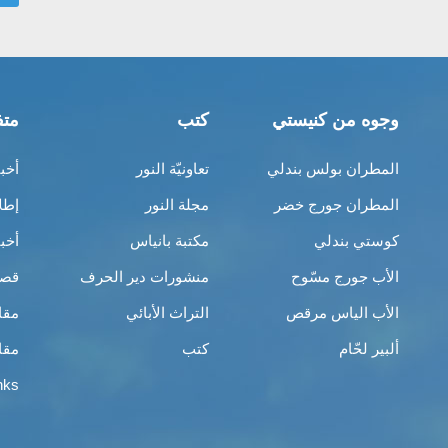
وجوه من كنيستي
كتب
متف
المطران بولس بندلي
تعاونيّة النور
أخب
المطران جورج خضر
مجلة النور
إطل
كوستي بندلي
مكتبة بانياس
أخب
الأب جورج مسّوح
منشورات دير الحرف
قصص
الأب الياس مرقص
التراث الأبائي
مقا
ألبير لحّام
كتب
مقا
nks