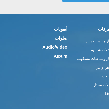
رقات
أيقونات
صلوات
ار من هنا وهناك
Audio/video
الات شبابية
Album
ار ونشاطات مسكونية
 وعِبر
بلات
لات مختارة
Li