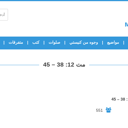
مواضيع
وجوه من كنيستي
صلوات
كتب
متفرقات
مت 12: 38 – 45
551