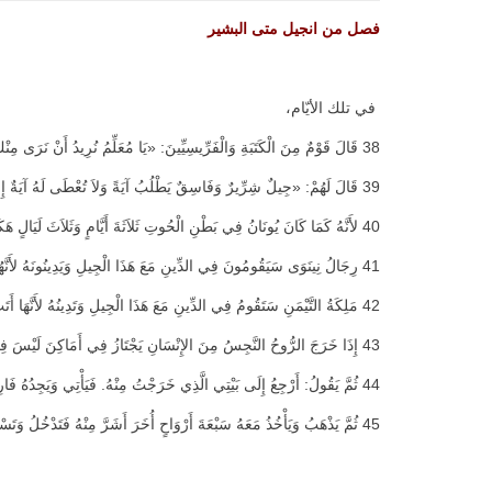
فصل من انجيل متى البشير
في تلك الأيّام،
38 قَالَ قَوْمٌ مِنَ الْكَتَبَةِ وَالْفَرِّيسِيِّينَ: «يَا مُعَلِّمُ نُرِيدُ أَنْ نَرَى مِنْكَ آيَةً».
39 قَالَ لَهُمْ: «جِيلٌ شِرِّيرٌ وَفَاسِقٌ يَطْلُبُ آيَةً وَلاَ تُعْطَى لَهُ آيَةٌ إِلاَّ آيَةَ يُونَانَ النَّبِيِّ.
40 لأَنَّهُ كَمَا كَانَ يُونَانُ فِي بَطْنِ الْحُوتِ ثَلاَثَةَ أَيَّامٍ وَثَلاَثَ لَيَالٍ هَكَذَا يَكُونُ ابْنُ الإِنْسَانِ فِي قَلْبِ الأَرْضِ ثَلاَثَةَ أَيَّامٍ وَثَلاَثَ لَيَالٍ.
41 رِجَالُ نِينَوَى سَيَقُومُونَ فِي الدِّينِ مَعَ هَذَا الْجِيلِ وَيَدِينُونَهُ لأَنَّهُمْ تَابُوا بِمُنَادَاةِ يُونَانَ وَهُوَذَا أَعْظَمُ مِنْ يُونَانَ هَهُنَا!
42 مَلِكَةُ التَّيْمَنِ سَتَقُومُ فِي الدِّينِ مَعَ هَذَا الْجِيلِ وَتَدِينُهُ لأَنَّهَا أَتَتْ مِنْ أَقَاصِي الأَرْضِ لِتَسْمَعَ حِكْمَةَ سُلَيْمَانَ وَهُوَذَا أَعْظَمُ مِنْ سُلَيْمَانَ هَهُنَا!
43 إِذَا خَرَجَ الرُّوحُ النَّجِسُ مِنَ الإِنْسَانِ يَجْتَازُ فِي أَمَاكِنَ لَيْسَ فِيهَا مَاءٌ يَطْلُبُ رَاحَةً وَلاَ يَجِدُ.
44 ثُمَّ يَقُولُ: أَرْجِعُ إِلَى بَيْتِي الَّذِي خَرَجْتُ مِنْهُ. فَيَأْتِي وَيَجِدُهُ فَارِغاً مَكْنُوساً مُزَيَّناً.
45 ثُمَّ يَذْهَبُ وَيَأْخُذُ مَعَهُ سَبْعَةَ أَرْوَاحٍ أُخَرَ أَشَرَّ مِنْهُ فَتَدْخُلُ وَتَسْكُنُ هُنَاكَ فَتَصِيرُ أَوَاخِرُ ذَلِكَ الإِنْسَانِ أَشَرَّ مِنْ أَوَائِلِهِ. هَكَذَا يَكُونُ أَيْضاً لِهَذَا الْجِيلِ الشَّرِّيرِ».