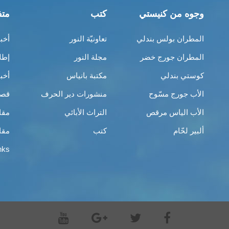
وجوه من كنيستي
كتب
متف
المطران بولس بندلي
تعاونيّة النور
أخب
المطران جورج خضر
مجلة النور
إطل
كوستي بندلي
مكتبة بانياس
أخب
الأب جورج مسّوح
منشورات دير الحرف
قصص
الأب الياس مرقص
التراث الأبائي
مقا
ألبير لحّام
كتب
مقا
nks