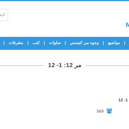
مواضيع
وجوه من كنيستي
صلوات
كتب
متفرقات
مر 12: 1- 12
569