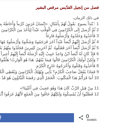
فصل من إنجيل القدّيس مرقص البشير
في ذلك الزمان،
1 ﭐبْتَدَأَ يسوع يَقُولُ لَهُمْ بِأَمْثَالٍ: «إِنْسَانٌ غَرَسَ كَرْماً وَأَحَاطَهُ بِسِيَاجٍ وَحَفَرَ حَوْضَ مَعْصَرَةٍ وَبَنَى بُرْجاً وَسَلَّمَهُ إِلَى كَرَّامِينَ وَسَافَرَ.
2 ثُمَّ أَرْسَلَ إِلَى الْكَرَّامِينَ فِي الْوَقْتِ عَبْداً لِيَأْخُذَ مِنَ الْكَرَّامِينَ مِنْ ثَمَرِ الْكَرْمِ
3 فَأَخَذُوهُ وَجَلَدُوهُ وَأَرْسَلُوهُ فَارِغاً.
4 ثُمَّ أَرْسَلَ إِلَيْهِمْ أَيْضاً عَبْداً آخَرَ فَرَجَمُوهُ وَشَجُّوهُ وَأَرْسَلُوهُ مُهَاناً.
5 ثُمَّ أَرْسَلَ أَيْضاً آخَرَ فَقَتَلُوهُ. ثُمَّ آخَرِينَ كَثِيرِينَ فَجَلَدُوا مِنْهُمْ بَعْضاً وَقَتَلُوا بَعْضاً.
6 فَإِذْ كَانَ لَهُ أَيْضاً ابْنٌ وَاحِدٌ حَبِيبٌ إِلَيْهِ أَرْسَلَهُ أَيْضاً إِلَيْهِمْ أَخِيراً قَائِلاً: إِنَّهُمْ يَهَابُونَ ابْنِي.
7 وَلَكِنَّ أُولَئِكَ الْكَرَّامِينَ قَالُوا فِيمَا بَيْنَهُمْ: هَذَا هُوَ الْوَارِثُ! هَلُمُّوا نَقْتُلْهُ فَيَكُونَ لَنَا الْمِيرَاثُ!
8 فَأَخَذُوهُ وَقَتَلُوهُ وَأَخْرَجُوهُ خَارِجَ الْكَرْمِ.
9 فَمَاذَا يَفْعَلُ صَاحِبُ الْكَرْمِ؟ يَأْتِي وَيُهْلِكُ الْكَرَّامِينَ وَيُعْطِي الْكَرْمَ إِلَى آخَرِينَ.
10 أَمَا قَرَأْتُمْ هَذَا الْمَكْتُوبَ: الْحَجَرُ الَّذِي رَفَضَهُ الْبَنَّاؤُونَ هُوَ قَدْ صَارَ رَأْسَ الزَّاوِيَةِ
11 مِنْ قِبَلِ الرَّبِّ كَانَ هَذَا وَهُوَ عَجِيبٌ فِي أَعْيُنِنَا!»
12 فَطَلَبُوا أَنْ يُمْسِكُوهُ وَلَكِنَّهُمْ خَافُوا مِنَ الْجَمْعِ لأَنَّهُمْ عَرَفُوا أَنَّهُ قَالَ الْمَثَلَ عَلَيْهِمْ. فَتَرَكُوهُ وَمَضَوْا.
0
Share
SHARES