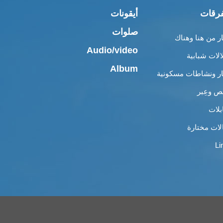
رقات
أيقونات
صلوات
ار من هنا وهناك
Audio/video
الات شبابية
Album
ار ونشاطات مسكونية
 وعِبر
بلات
لات مختارة
Li