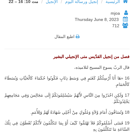
/
/
/
الرئيسية
إنجيل ورسالة اليوم
الإنجيل
مت 10: 16 – 22
mjoa
Thursday June 8, 2023
712
اطبع المقال
فصل من إنجيل القدّيس متى الإنجيلي البشير
قال الربّ يسوع المسيح لتلاميذه،
16 «هَا أَنَا أُرْسِلُكُمْ كَغَنَمٍ فِي وَسَطِ ذِئَابٍ فَكُونُوا حُكَمَاءَ كَالْحَيَّاتِ وَبُسَطَاءَ
كَالْحَمَامِ.
17 وَلَكِنِ احْذَرُوا مِنَ النَّاسِ لأَنَّهُمْ سَيُسْلِمُونَكُمْ إِلَى مَجَالِسَ وَفِي مَجَامِعِهِمْ
يَجْلِدُونَكُمْ.
18 وَتُسَاقُونَ أَمَامَ وُلاَةٍ وَمُلُوكٍ مِنْ أَجْلِي شَهَادَةً لَهُمْ وَلِلأُمَمِ.
19 فَمَتَى أَسْلَمُوكُمْ فَلاَ تَهْتَمُّوا كَيْفَ أَوْ بِمَا تَتَكَلَّمُونَ لأَنَّكُمْ تُعْطَوْنَ فِي تِلْكَ
السَّاعَةِ مَا تَتَكَلَّمُونَ بِهِ