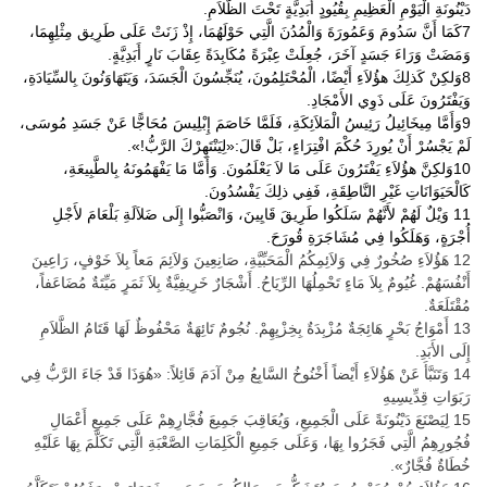
دَيْنُونَةِ الْيَوْمِ الْعَظِيمِ بِقُيُودٍ أَبَدِيَّةٍ تَحْتَ الظَّلاَمِ.
7كَمَا أَنَّ سَدُومَ وَعَمُورَةَ وَالْمُدُنَ الَّتِي حَوْلَهُمَا، إِذْ زَنَتْ عَلَى طَرِيق مِثْلِهِمَا،
وَمَضَتْ وَرَاءَ جَسَدٍ آخَرَ، جُعِلَتْ عِبْرَةً مُكَابِدَةً عِقَابَ نَارٍ أَبَدِيَّةٍ.
8وَلكِنْ كَذلِكَ هؤُلاَءِ أَيْضًا، الْمُحْتَلِمُونَ، يُنَجِّسُونَ الْجَسَدَ، وَيَتَهَاوَنُونَ بِالسِّيَادَةِ،
وَيَفْتَرُونَ عَلَى ذَوِي الأَمْجَادِ.
9وَأَمَّا مِيخَائِيلُ رَئِيسُ الْمَلاَئِكَةِ، فَلَمَّا خَاصَمَ إِبْلِيسَ مُحَاجًّا عَنْ جَسَدِ مُوسَى،
لَمْ يَجْسُرْ أَنْ يُورِدَ حُكْمَ افْتِرَاءٍ، بَلْ قَالَ:«لِيَنْتَهِرْكَ الرَّبُّ!».
10وَلكِنَّ هؤُلاَءِ يَفْتَرُونَ عَلَى مَا لاَ يَعْلَمُونَ. وَأَمَّا مَا يَفْهَمُونَهُ بِالطَّبِيعَةِ،
كَالْحَيَوَانَاتِ غَيْرِ النَّاطِقَةِ، فَفِي ذلِكَ يَفْسُدُونَ.
11 وَيْلٌ لَهُمْ لأَنَّهُمْ سَلَكُوا طَرِيقَ قَايِينَ، وَانْصَبُّوا إِلَى ضَلاَلَةِ بَلْعَامَ لأَجْلِ
أُجْرَةٍ، وَهَلَكُوا فِي مُشَاجَرَةِ قُورَحَ.
12 هَؤُلاَءِ صُخُورٌ فِي وَلاَئِمِكُمُ الْمَحَبِّيَّةِ، صَانِعِينَ وَلاَئِمَ مَعاً بِلاَ خَوْفٍ، رَاعِينَ
أَنْفُسَهُمْ. غُيُومٌ بِلاَ مَاءٍ تَحْمِلُهَا الرِّيَاحُ. أَشْجَارٌ خَرِيفِيَّةٌ بِلاَ ثَمَرٍ مَيِّتَةٌ مُضَاعَفاً،
مُقْتَلَعَةٌ.
13 أَمْوَاجُ بَحْرٍ هَائِجَةٌ مُزْبِدَةٌ بِخِزْيِهِمْ. نُجُومٌ تَائِهَةٌ مَحْفُوظٌ لَهَا قَتَامُ الظَّلاَمِ
إِلَى الأَبَدِ.
14 وَتَنَبَّأَ عَنْ هَؤُلاَءِ أَيْضاً أَخْنُوخُ السَّابِعُ مِنْ آدَمَ قَائِلاً: «هُوَذَا قَدْ جَاءَ الرَّبُّ فِي
رَبَوَاتِ قِدِّيسِيهِ
15 لِيَصْنَعَ دَيْنُونَةً عَلَى الْجَمِيعِ، وَيُعَاقِبَ جَمِيعَ فُجَّارِهِمْ عَلَى جَمِيعِ أَعْمَالِ
فُجُورِهِمُ الَّتِي فَجَرُوا بِهَا، وَعَلَى جَمِيعِ الْكَلِمَاتِ الصَّعْبَةِ الَّتِي تَكَلَّمَ بِهَا عَلَيْهِ
خُطَاةٌ فُجَّارٌ».