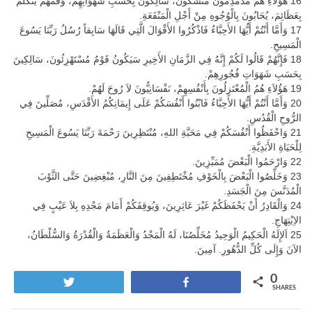
16 هَؤُلاَءِ هُمْ مُدَمْدِمُونَ مُتَشَكُّونَ، سَالِكُونَ بِحَسَبِ شَهَوَاتِهِمْ، وَفَمُهُمْ يَتَكَلَّمُ
بِعَظَائِمَ، يُحَابُونَ بِالْوُجُوهِ مِنْ أَجْلِ الْمَنْفَعَةِ.
17 وَأَمَّا أَنْتُمْ أَيُّهَا الأَحِبَّاءُ فَاذْكُرُوا الأَقْوَالَ الَّتِي قَالَهَا سَابِقاً رُسُلُ رَبِّنَا يَسُوعَ
الْمَسِيحِ.
18 فَإِنَّهُمْ قَالُوا لَكُمْ إِنَّهُ فِي الزَّمَانِ الأَخِيرِ سَيَكُونُ قَوْمٌ مُسْتَهْزِئُونَ، سَالِكِينَ
بِحَسَبِ شَهَوَاتِ فُجُورِهِمْ.
19 هَؤُلاَءِ هُمُ الْمُعْتَزِلُونَ بِأَنْفُسِهِمْ، نَفْسَانِيُّونَ لاَ رُوحَ لَهُمْ.
20 وَأَمَّا أَنْتُمْ أَيُّهَا الأَحِبَّاءُ فَابْنُوا أَنْفُسَكُمْ عَلَى إِيمَانِكُمُ الأَقْدَسِ، مُصَلِّينَ فِي
الرُّوحِ الْقُدُسِ.
21 وَاحْفَظُوا أَنْفُسَكُمْ فِي مَحَبَّةِ اللهِ، مُنْتَظِرِينَ رَحْمَةَ رَبِّنَا يَسُوعَ الْمَسِيحِ
لِلْحَيَاةِ الأَبَدِيَّةِ.
22 وَارْحَمُوا الْبَعْضَ مُمَيِّزِينَ.
23 وَخَلِّصُوا الْبَعْضَ بِالْخَوْفِ مُخْتَطِفِينَ مِنَ النَّارِ، مُبْغِضِينَ حَتَّى الثَّوْبَ
الْمُدَنَّسَ مِنَ الْجَسَدِ.
24 وَالْقَادِرُ أَنْ يَحْفَظَكُمْ غَيْرَ عَاثِرِينَ، وَيُوقِفَكُمْ أَمَامَ مَجْدِهِ بِلاَ عَيْبٍ فِي
الاِبْتِهَاجِ.
25 اَلإِلَهُ الْحَكِيمُ الْوَحِيدُ مُخَلِّصُنَا، لَهُ الْمَجْدُ وَالْعَظَمَةُ وَالْقُدْرَةُ وَالسُّلْطَانُ،
الآنَ وَإِلَى كُلِّ الدُّهُورِ. آمِينَ.
0
Tweet
Share
SHARES