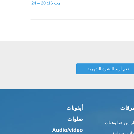
مت 16: 20 – 24
رقات
أيقونات
صلوات
ار من هنا وهناك
Audio/video
الات شبابية