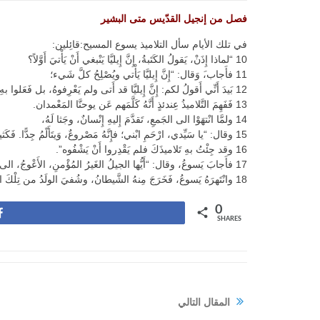
فصل من إنجيل القدّيس متى البشير
في تلك الأيام سأل التلاميذ يسوع المسيح:قائِلين:
10 “لماذا إِذَنْ، يَقولُ الكَتَبةُ، إِنَّ إِيليَّا يَنْبغي أَنْ يَأْتيَ أَوَّلاً؟
11 فأَجاب،َ وَقال: “إِنَّ إِيليَّا يَأْتي ويُصْلِحُ كلَّ شَيء؛
12 بَيدَ أَنِّي أَقولُ لكم: إِنَّ إِيليَّا قد أَتى ولم يَعْرِفوهُ، بل فَعَلوا بهِ كلَّ ما أَرادوا. وكَذلكَ ابنُ البَشرِ، فإِنَّهُ سَيَتأَلَّمُ أَيضًا مِن قِبَلِهم”
13 فَفَهِمَ التَّلاميذُ عِندئذٍ أَنَّهُ كَلَّمَهم عَن يوحنَّا المَعْمدان.
14 ولمَّا انْتهَوْا الى الجَمعِ، تَقدَّمَ إِليهِ إِنْسانٌ، وجَثا لَهُ،
15 وقال: “يا سَيِّدي، ارْحَمِ ابْني؛ فإِنَّهُ مَصْروعٌ، وَيتَأَلّمُ جِدًّا. فَكَثيرًا ما يقَعُ في النَّارِ، وكثيرًا ما يَقَعُ في الماء.
16 وقد جِئْتُ بهِ تَلاميذَكَ فلم يَقْدِروا أَنْ يَشْفُوه”.
17 فأَجابَ يَسوعُ، وقال: “أَيُّها الجيلُ الغَيرُ المُؤْمنِ، الأَعْوجُ، الى متى أَكونُ مَعَكم؟… إِلى متى أَحتَمِلُكم؟… إِليَّ بهِ الى ههُنا”
18 وانْتَهرَهُ يَسوعُ، فَخَرَجَ مِنهُ الشَّيطانُ، وشُفيَ الولَدُ من تِلْكَ السَّاعة.
0
Share
SHARES
المقال التالي