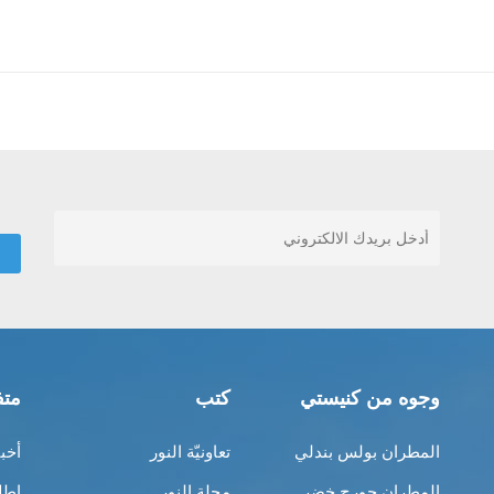
وجوه من كنيستي
كتب
متف
المطران بولس بندلي
تعاونيّة النور
أخب
المطران جورج خضر
مجلة النور
إطل