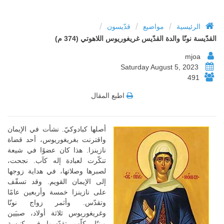
/
/
/
الرئيسية
مواضيع
قدّيسون
القدّيسة نونّا والدة القدّيس غريغوريوس اللاهوتي (374 م)
mjoa
Saturday August 5, 2023
491
اطبع المقال
أصلها كبادوكيّ. نشأت في الإيمان
واقترنت بغريغوريوس، أحد قضاة
نازينزا. هذا كان عضوًا في شيعة
تنكّرت لعبادة إله كآب. نجحت،
لصبرها وصلاتها، في هداية زوجها
إلى الإيمان القويم. وقد تسقّف
على نازينزا خمسة وأربعين عامًا
وتقدّس. وأثمر زواج نونّا
وغريغوريوس ثلاثة أولاد، صبيَين
وبنتًا، كلّهم تقدّسوا في كنيسة