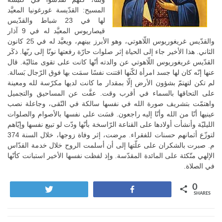
المسيح: القدّيسة غورغونيا المعيَّد
لها في 23 شباط والقدّيس
قيصاريوس المعيَّد له في 9 آذار
والقدّيس غريغوريوس اللّاهوتي، وهو الأبرز بينهم، ويعيَّد له في 25 كانون
الثاني. هذا الأخير جاء إلى الحياة إثر صلوات حارّة رفعتها نونّا إلى ربّها. ذكَر
القدّيس غريغوريوس اللّاهوتي عن والدته أنّها كانت على تقوى مثاليّة. قال
عنها إنّه كان لها جسد امرأة لكّنها اقتنت نفسًا سمَت بها فوق الرّجال بَسالة.
لم تكن لتهتمّ بشؤون الأرض إلّا بمقدار ما كانت لديها مكرّسة لله ومعينة
على التحاقها بالسماء في أقرب وقت. عفَّت عن المساحيق والتجميل
واهتمّت بتشريف صورة الله في نفسها سالكة في التّقى، وجاعلة نصب
عينيها أنّا من الله وأنّا إليه راجعون. قسَت على نفسها بالأصوام والصلوات
الليليّة وأنشأت أولادها على القناعة الرّاسخة بأنّها ودّت لو تبيع نفسها وإيّاهم
لتوزّع أثمانهم حسنات للفقراء. مرِضت، إثر وفاة زوجها، خلال السنة 374
م. صبرت بالشكران على علّتها إلى أن أسلمت الروح خلال خدمة القدّاس
الإلهي متّكئة على المائدة المقدّسة. وإذ لفظت نفسها الأخير استبانت كأنّها
في الصلاة.
0
Tweet
Share
SHARES