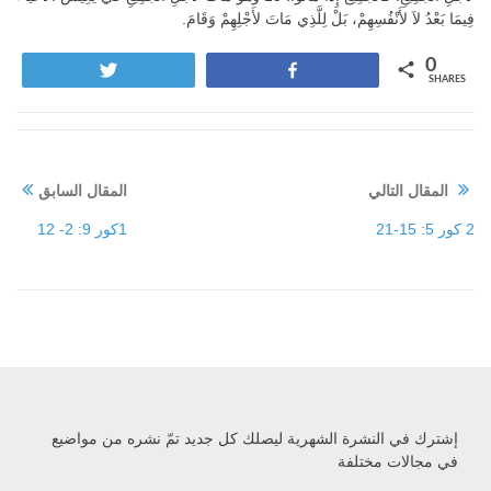
فِيمَا بَعْدُ لاَ لأَنْفُسِهِمْ، بَلْ لِلَّذِي مَاتَ لأَجْلِهِمْ وَقَامَ.
0
Tweet
Share
SHARES
المقال التالي
المقال السابق
2 كور 5: 15-21
1كور 9: 2- 12
إشترك في النشرة الشهرية ليصلك كل جديد تمّ نشره من مواضيع
في مجالات مختلفة