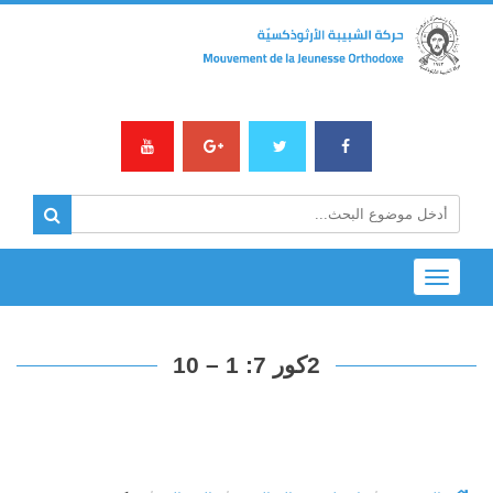
Toggle
navigation
2كور 7: 1 – 10