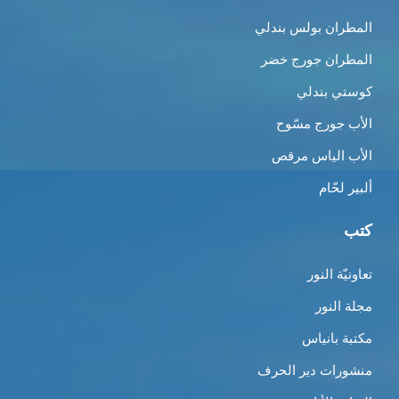
المطران بولس بندلي
المطران جورج خضر
كوستي بندلي
الأب جورج مسّوح
الأب الياس مرقص
ألبير لحّام
كتب
تعاونيّة النور
مجلة النور
مكتبة بانياس
منشورات دير الحرف