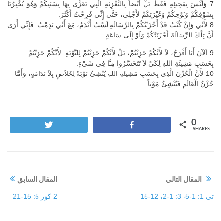
7 وَلَيْسَ بِمَجِيئِهِ فَقَطْ بَلْ أَيْضاً بِالتَّعْزِيَةِ الَّتِي تَعَزَّى بِهَا بِسَبَبِكُمْ وَهُوَ يُخْبِرُنَا
بِشَوْقِكُمْ وَنَوْحِكُمْ وَغَيْرَتِكُمْ لأَجْلِي، حَتَّى إِنِّي فَرِحْتُ أَكْثَرَ.
8 لأَنِّي وَإِنْ كُنْتُ قَدْ أَحْزَنْتُكُمْ بِالرِّسَالَةِ لَسْتُ أَنْدَمُ، مَعَ أَنِّي نَدِمْتُ. فَإِنِّي أَرَى
أَنَّ تِلْكَ الرِّسَالَةَ أَحْزَنَتْكُمْ وَلَوْ إِلَى سَاعَةٍ.
9 اَلآنَ أَنَا أَفْرَحُ، لاَ لأَنَّكُمْ حَزِنْتُمْ، بَلْ لأَنَّكُمْ حَزِنْتُمْ لِلتَّوْبَةِ. لأَنَّكُمْ حَزِنْتُمْ
بِحَسَبِ مَشِيئَةِ اللهِ لِكَيْ لاَ تَتَخَسَّرُوا مِنَّا فِي شَيْءٍ.
10 لأَنَّ الْحُزْنَ الَّذِي بِحَسَبِ مَشِيئَةِ اللهِ يُنْشِئُ تَوْبَةً لِخَلاَصٍ بِلاَ نَدَامَةٍ، وَأَمَّا
حُزْنُ الْعَالَمِ فَيُنْشِئُ مَوْتاً.
0
Tweet
Share
SHARES
المقال التالي
المقال السابق
تي 1: 1-5، 3: 1-2، 12-15
2 كور 5: 15-21