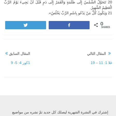
20 تَتَحَوَّلُ الشَّمْسُ إِلَى ظُلْمَةٍ وَالْقَمَرُ إِلَى دَمٍ قَبْلَ أَنْ يَجِيءَ يَوْمُ الرَّبِّ
الْعَظِيمُ الشَّهِيرُ.
21 وَيَكُونُ كُلُّ مَنْ يَدْعُو بِاسْمِ الرَّبِّ يَخْلُصُ».
0
Tweet
Share
SHARES
المقال التالي
المقال السابق
غلا 1: 11 – 19
1كور 4: 5- 9
إشترك في النشرة الشهرية ليصلك كل جديد تمّ نشره من مواضيع