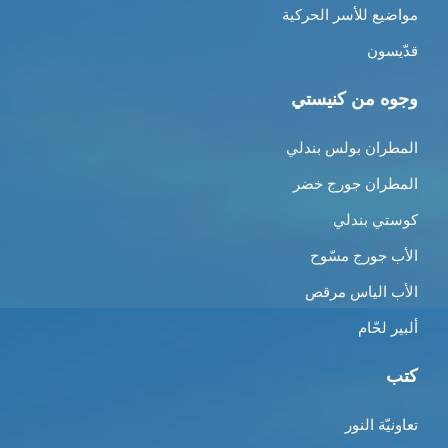
مواضيع للأسر الحركية
قدّيسون
وجوه من كنيستي
المطران بولس بندلي
المطران جورج خضر
كوستي بندلي
الأب جورج مسّوح
الأب الياس مرقص
ألبير لحّام
كتب
تعاونيّة النور