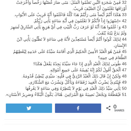
32 فَمِنْ شَجَرَةِ التِّينِ تَعَلَّمُوا الْمَثَلَ: مَتَى صَارَ غُصْنُهَا رَخْصاً وَأَخْرَجَتْ
أَوْرَاقَهَا تَعْلَمُونَ أَنَّ الصَّيْفَ قَرِيبٌ.
33 هَكَذَا أَنْتُمْ أَيْضاً مَتَى رَأَيْتُمْ هَذَا كُلَّهُ فَاعْلَمُوا أَنَّهُ قَرِيبٌ عَلَى الأَبْوَابِ.
42 «اِسْهَرُوا إِذاً لأَنَّكُمْ لاَ تَعْلَمُونَ فِي أَيَّةِ سَاعَةٍ يَأْتِي رَبُّكُمْ.
43 وَﭐعْلَمُوا هَذَا أَنَّهُ لَوْ عَرَفَ رَبُّ الْبَيْتِ فِي أَيِّ هَزِيعٍ يَأْتِي السَّارِقُ لَسَهِرَ
وَلَمْ يَدَعْ بَيْتَهُ يُنْقَبُ.
44 لِذَلِكَ كُونُوا أَنْتُمْ أَيْضاً مُسْتَعِدِّينَ لأَنَّهُ فِي سَاعَةٍ لاَ تَظُنُّونَ يَأْتِي ابْنُ
الإِنْسَانِ.
45 فَمَنْ هُوَ الْعَبْدُ الأَمِينُ الْحَكِيمُ الَّذِي أَقَامَهُ سَيِّدُهُ عَلَى خَدَمِهِ لِيُعْطِيَهُمُ
الطَّعَامَ فِي حِينِهِ؟
46 طُوبَى لِذَلِكَ الْعَبْدِ الَّذِي إِذَا جَاءَ سَيِّدُهُ يَجِدُهُ يَفْعَلُ هَكَذَا!
47 اَلْحَقَّ أَقُولُ لَكُمْ إِنَّهُ يُقِيمُهُ عَلَى جَمِيعِ أَمْوَالِهِ.
48 وَلَكِنْ إِنْ قَالَ ذَلِكَ الْعَبْدُ الرَّدِيُّ فِي قَلْبِهِ: سَيِّدِي يُبْطِئُ قُدُومَهُ.
49 فَيَبْتَدِئُ يَضْرِبُ الْعَبِيدَ رُفَقَاءَهُ وَيَأْكُلُ وَيَشْرَبُ مَعَ السُّكَارَى.
50 يَأْتِي سَيِّدُ ذَلِكَ الْعَبْدِ فِي يَوْمٍ لاَ يَنْتَظِرُهُ وَفِي سَاعَةٍ لاَ يَعْرِفُهَا
51 فَيُقَطِّعُهُ وَيَجْعَلُ نَصِيبَهُ مَعَ الْمُرَائِينَ. هُنَاكَ يَكُونُ الْبُكَاءُ وَصَرِيرُ الأَسْنَانِ».
0
Tweet
Share
SHARES