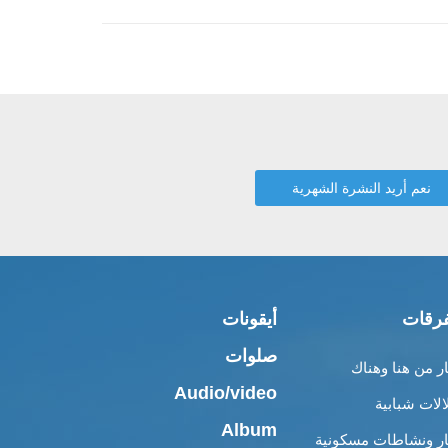
رقات
أيقونات
صلوات
ار من هنا وهناك
Audio/video
الات شبابية
Album
ار ونشاطات مسكونية