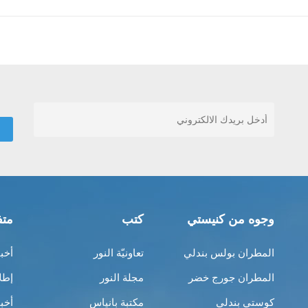
وجوه من كنيستي
كتب
متف
المطران بولس بندلي
تعاونيّة النور
أخب
المطران جورج خضر
مجلة النور
إطل
كوستي بندلي
مكتبة بانياس
أخب