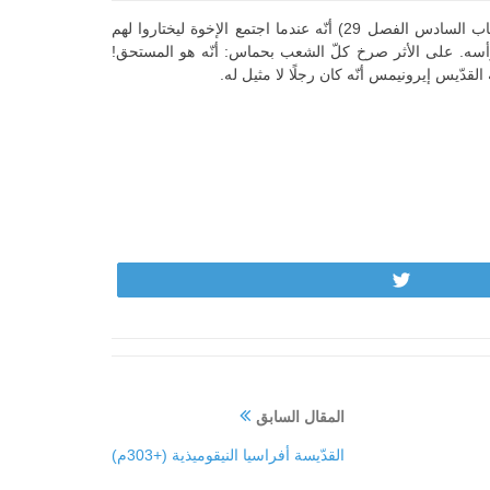
خلَف الأسقف أنتيروس على كرسيّ رومية في العام 236م. أفاد أفسافيوس القيصريّ في تاريخه (الكتاب السادس الفصل 29) أنّه عندما اجتمع الإخوة ليختاروا لهم
رأسه. على الأثر صرخ كلّ الشعب بحماس: أنّه هو المستحق!
دّيس إيرونيمس أنّه كان رجلًا لا مثيل له.
Tweet
المقال السابق
القدّيسة أفراسيا النيقوميذية (+303م)