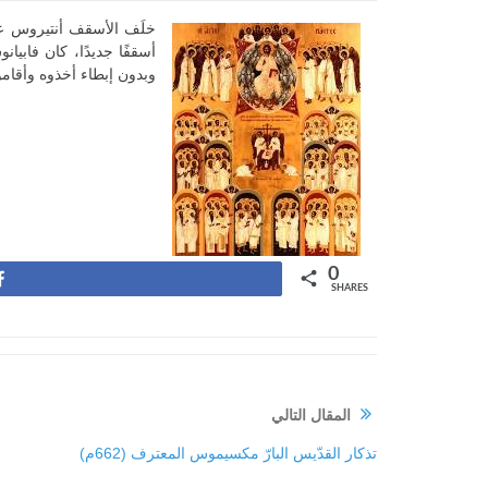
أسقفًا جديدًا، كان فابي
وبدون إبطاء أخذوه وأقامو
0
Share
SHARES
المقال التالي
تذكار القدّيس البارّ مكسيموس المعترف (662م)