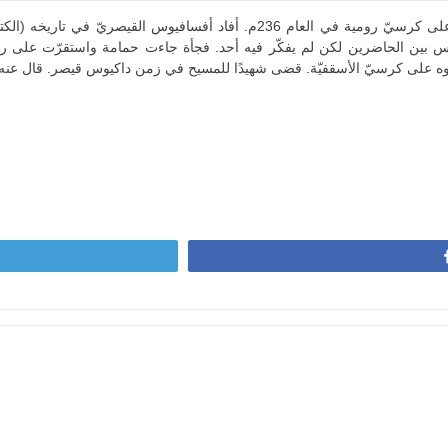
انوس بين الحاضرين لكن لم يفكّر فيه أحد. فجأة جاءت حمامة واستقرّت على 
ه على كرسيّ الأسقفيّة. قضى شهيدًا للمسيح في زمن داكيوس قيصر. قال عنه الق