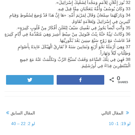
32 نُورَ إِعْلاَنٍ لِلأُمَمِ وَمَجْداً لِشَعْبِكَ إِسْرَائِيلَ».
33 وَكَانَ يُوسُفُ وَأُمُّهُ يَتَعَجَّبَانِ مِمَّا قِيلَ فِيهِ.
34 وَبَارَكَهُمَا سِمْعَانُ وَقَالَ لِمَرْيَمَ أُمِّهِ: «هَا إِنَّ هَذَا قَدْ وُضِعَ لِسُقُوطِ وَقِيَامِ
كَثِيرِينَ فِي إِسْرَائِيلَ وَلِعَلاَمَةٍ تُقَاوَمُ.
35 وَأَنْتِ أَيْضاً يَجُوزُ فِي نَفْسِكِ سَيْفٌ لِتُعْلَنَ أَفْكَارٌ مِنْ قُلُوبٍ كَثِيرَةٍ».
36 وَكَانَتْ نَبِيَّةٌ حَنَّةُ بِنْتُ فَنُوئِيلَ مِنْ سِبْطِ أَشِيرَ وَهِيَ مُتَقّدِّمَةٌ فِي أَيَّامٍ كَثِيرَةٍ
قَدْ عَاشَتْ مَعَ زَوْجٍ سَبْعَ سِنِينَ بَعْدَ بُكُورِيَّتِهَا.
37 وَهِيَ أَرْمَلَةٌ نَحْوَ أَرْبَعٍ وَثَمَانِينَ سَنَةً لاَ تُفَارِقُ الْهَيْكَلَ عَابِدَةً بِأَصْوَامٍ
وَطِلْبَاتٍ لَيْلاً وَنَهَاراً.
38 فَهِيَ فِي تِلْكَ السَّاعَةِ وَقَفَتْ تُسَبِّحُ الرَّبَّ وَتَكَلَّمَتْ عَنْهُ مَعَ جَمِيعِ
الْمُنْتَظِرِينَ فِدَاءً فِي أُورُشَلِيمَ.
0
Tweet
Share
SHARES
المقال التالي
المقال السابق
لو 19: 1- 10
لو 2: 22 – 40