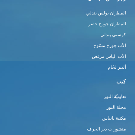
المطران بولس بندلي
المطران جورج خضر
كوستي بندلي
الأب جورج مسّوح
الأب الياس مرقص
ألبير لحّام
كتب
تعاونيّة النور
مجلة النور
مكتبة بانياس
منشورات دير الحرف