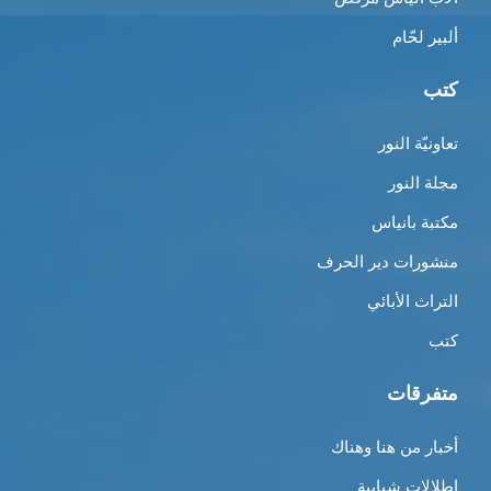
ألبير لحّام
كتب
تعاونيّة النور
مجلة النور
مكتبة بانياس
منشورات دير الحرف
التراث الأبائي
كتب
متفرقات
أخبار من هنا وهناك
إطلالات شبابية