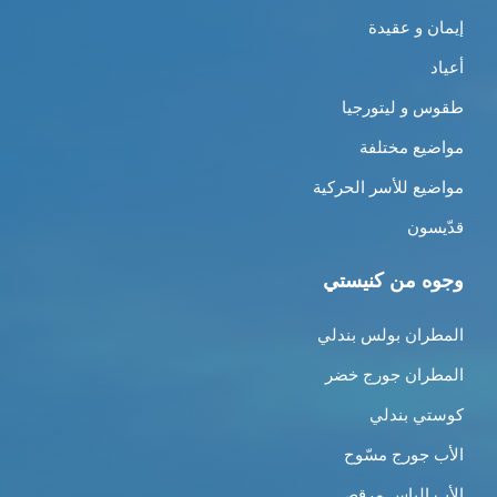
إيمان و عقيدة
أعياد
طقوس و ليتورجيا
مواضيع مختلفة
مواضيع للأسر الحركية
قدّيسون
وجوه من كنيستي
المطران بولس بندلي
المطران جورج خضر
كوستي بندلي
الأب جورج مسّوح
الأب الياس مرقص