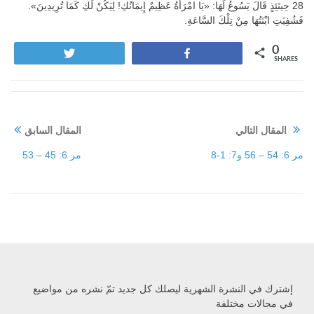
28 حِينَئِذٍ قَالَ يَسُوعُ لَهَا: «يَا امْرَأَةُ عَظِيمٌ إِيمَانُكِ! لِيَكُنْ لَكِ كَمَا تُرِيدِينَ».
فَشُفِيَتِ ابْنَتُهَا مِنْ تِلْكَ السَّاعَةِ.
0
Tweet
Share
SHARES
المقال التالي
المقال السابق
مر 6: 54 – 56 و7: 1-8
مر 6: 45 – 53
إشترك في النشرة الشهرية ليصلك كل جديد تمّ نشره من مواضيع
في مجالات مختلفة