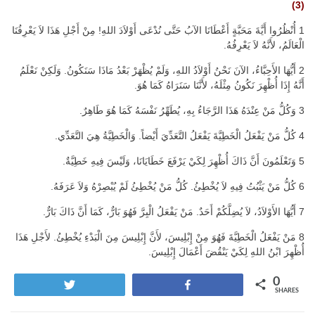
(3)
1 أُنْظُرُوا أَيَّةَ مَحَبَّةٍ أَعْطَانَا الآبُ حَتَّى نُدْعَى أَوْلاَدَ اللهِ! مِنْ أَجْلِ هَذَا لاَ يَعْرِفُنَا
الْعَالَمُ، لأَنَّهُ لاَ يَعْرِفُهُ.
2 أَيُّهَا الأَحِبَّاءُ، الآنَ نَحْنُ أَوْلاَدُ اللهِ، وَلَمْ يُظْهَرْ بَعْدُ مَاذَا سَنَكُونُ. وَلَكِنْ نَعْلَمُ
أَنَّهُ إِذَا أُظْهِرَ نَكُونُ مِثْلَهُ، لأَنَّنَا سَنَرَاهُ كَمَا هُوَ.
3 وَكُلُّ مَنْ عِنْدَهُ هَذَا الرَّجَاءُ بِهِ، يُطَهِّرُ نَفْسَهُ كَمَا هُوَ طَاهِرٌ.
4 كُلُّ مَنْ يَفْعَلُ الْخَطِيَّةَ يَفْعَلُ التَّعَدِّيَ أَيْضاً. وَالْخَطِيَّةُ هِيَ التَّعَدِّي.
5 وَتَعْلَمُونَ أَنَّ ذَاكَ أُظْهِرَ لِكَيْ يَرْفَعَ خَطَايَانَا، وَلَيْسَ فِيهِ خَطِيَّةٌ.
6 كُلُّ مَنْ يَثْبُتُ فِيهِ لاَ يُخْطِئُ. كُلُّ مَنْ يُخْطِئُ لَمْ يُبْصِرْهُ وَلاَ عَرَفَهُ.
7 أَيُّهَا الأَوْلاَدُ، لاَ يُضِلَّكُمْ أَحَدٌ. مَنْ يَفْعَلُ الْبِرَّ فَهُوَ بَارٌّ، كَمَا أَنَّ ذَاكَ بَارٌّ.
8 مَنْ يَفْعَلُ الْخَطِيَّةَ فَهُوَ مِنْ إِبْلِيسَ، لأَنَّ إِبْلِيسَ مِنَ الْبَدْءِ يُخْطِئُ. لأَجْلِ هَذَا
أُظْهِرَ ابْنُ اللهِ لِكَيْ يَنْقُضَ أَعْمَالَ إِبْلِيسَ.
0
Tweet
Share
SHARES