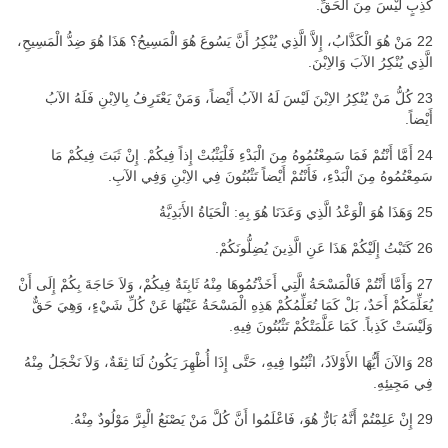
كَذِبٍ لَيْسَ مِنَ الْحَقِّ.
22 مَنْ هُوَ الْكَذَّابُ، إِلاَّ الَّذِي يُنْكِرُ أَنَّ يَسُوعَ هُوَ الْمَسِيحُ؟ هَذَا هُوَ ضِدُّ الْمَسِيحِ،
الَّذِي يُنْكِرُ الآبَ وَالاِبْنَ.
23 كُلُّ مَنْ يُنْكِرُ الاِبْنَ لَيْسَ لَهُ الآبُ أَيْضاً، وَمَنْ يَعْتَرِفُ بِالاِبْنِ فَلَهُ الآبُ
أَيْضاً.
24 أَمَّا أَنْتُمْ فَمَا سَمِعْتُمُوهُ مِنَ الْبَدْءِ فَلْيَثْبُتْ إِذاً فِيكُمْ. إِنْ ثَبَتَ فِيكُمْ مَا
سَمِعْتُمُوهُ مِنَ الْبَدْءِ، فَأَنْتُمْ أَيْضاً تَثْبُتُونَ فِي الاِبْنِ وَفِي الآبِ.
25 وَهَذَا هُوَ الْوَعْدُ الَّذِي وَعَدَنَا هُوَ بِهِ: الْحَيَاةُ الأَبَدِيَّةُ
26 كَتَبْتُ إِلَيْكُمْ هَذَا عَنِ الَّذِينَ يُضِلُّونَكُمْ.
27 وَأَمَّا أَنْتُمْ فَالْمَسْحَةُ الَّتِي أَخَذْتُمُوهَا مِنْهُ ثَابِتَةٌ فِيكُمْ، وَلاَ حَاجَةَ بِكُمْ إِلَى أَنْ
يُعَلِّمَكُمْ أَحَدٌ، بَلْ كَمَا تُعَلِّمُكُمْ هَذِهِ الْمَسْحَةُ عَيْنُهَا عَنْ كُلِّ شَيْءٍ، وَهِيَ حَقٌّ
وَلَيْسَتْ كَذِباً. كَمَا عَلَّمَتْكُمْ تَثْبُتُونَ فِيهِ.
28 وَالآنَ أَيُّهَا الأَوْلاَدُ، اثْبُتُوا فِيهِ، حَتَّى إِذَا أُظْهِرَ يَكُونُ لَنَا ثِقَةٌ، وَلاَ نَخْجَلُ مِنْهُ
فِي مَجِيئِهِ.
29 إِنْ عَلِمْتُمْ أَنَّهُ بَارٌّ هُوَ، فَاعْلَمُوا أَنَّ كُلَّ مَنْ يَصْنَعُ الْبِرَّ مَوْلُودٌ مِنْهُ.