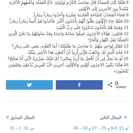
8 فَلَمَّا كَانَ الْمَسَاءُ قَالَ صَاحِبُ الْكَرْمِ لِوَكِيلِهِ: ادْعُ الْفَعَلَةَ وَأَعْطِهِمُِ الأُجْرَةَ
مُبْتَدِئاً مِنَ الآخِرِينَ إِلَى الأَوَّلِينَ.
9 فَجَاءَ أَصْحَابُ السَّاعَةِ الْحَادِيَةَ عَشْرَةَ وَأَخَذُوا دِينَاراً دِينَاراً.
10 فَلَمَّا جَاءَ الأَوَّلُونَ ظَنُّوا أَنَّهُمْ يَأْخُذُونَ أَكْثَرَ. فَأَخَذُوا هُمْ أَيْضاً دِينَاراً دِينَاراً.
11 وَفِيمَا هُمْ يَأْخُذُونَ تَذَمَّرُوا عَلَى رَبِّ الْبَيْتِ
12 قَائِلِينَ: هَؤُلاَءِ الآخِرُونَ عَمِلُوا سَاعَةً وَاحِدَةً وَقَدْ سَاوَيْتَهُمْ بِنَا نَحْنُ الَّذِينَ
احْتَمَلْنَا ثِقَلَ النَّهَارِ وَالْحَرَّ!
13 فَقَالَ لِوَاحِدٍ مِنْهُمْ: يَا صَاحِبُ مَا ظَلَمْتُكَ! أَمَا اتَّفَقْتَ مَعِي عَلَى دِينَارٍ؟
14 فَخُذِ الَّذِي لَكَ وَاذْهَبْ فَإِنِّي أُرِيدُ أَنْ أُعْطِيَ هَذَا الأَخِيرَ مِثْلَكَ.
15 أَوَ مَا يَحِلُّ لِي أَنْ أَفْعَلَ مَا أُرِيدُ بِمَالِي؟ أَمْ عَيْنُكَ شِرِّيرَةٌ لأَنِّي أَنَا صَالِحٌ؟
16 هَكَذَا يَكُونُ الآخِرُونَ أَوَّلِينَ وَالأَوَّلُونَ آخِرِينَ لأَنَّ كَثِيرِينَ يُدْعَوْنَ وَقَلِيلِينَ
يُنْتَخَبُونَ».
0
Tweet
Share
SHARES
المقال التالي
المقال السابق
لو 21: 8-9 و 25 – 27 و 33 – 36
مر 15: 1 – 15