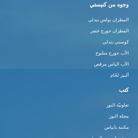
وجوه من كنيستي
المطران بولس بندلي
المطران جورج خضر
كوستي بندلي
الأب جورج مسّوح
الأب الياس مرقص
ألبير لحّام
كتب
تعاونيّة النور
مجلة النور
مكتبة بانياس