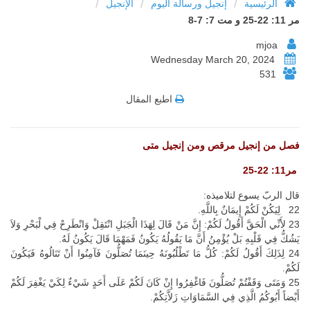
/
/
/
الرئيسية
إنجيل ورسالة اليوم
الإنجيل
مر 11: 22-25 و مت 7: 7-8
mjoa
Wednesday March 20, 2024
531
اطبع المقال
فصل من إنجيل مرقص ومن إنجيل متى
مر11: 22-25
قال الربّ يسوع لتلاميذه:
22 لِيَكُنْ لَكُمْ إِيمَانٌ بِاللَّهِ.
23 لأَنِّي الْحَقَّ أَقُولُ لَكُمْ: إِنَّ مَنْ قَالَ لِهَذَا الْجَبَلِ انْتَقِلْ وَانْطَرِحْ فِي لْبَحْرِ وَلاَ
يَشُكُّ فِي قَلْبِهِ بَلْ يُؤْمِنُ أَنَّ مَا يَقُولُهُ يَكُونُ فَمَهْمَا قَالَ يَكُونُ لَهُ.
24 لِذَلِكَ أَقُولُ لَكُمْ: كُلُّ مَا تَطْلُبُونَهُ حِينَمَا تُصَلُّونَ فَآمِنُوا أَنْ تَنَالُوهُ فَيَكُونَ
لَكُمْ.
25 وَمَتَى وَقَفْتُمْ تُصَلُّونَ فَاغْفِرُوا إِنْ كَانَ لَكُمْ عَلَى أَحَدٍ شَيْءٌ لِكَيْ يَغْفِرَ لَكُمْ
أَيْضاً أَبُوكُمُ الَّذِي فِي السَّمَاوَاتِ زَلاَّتِكُمْ.