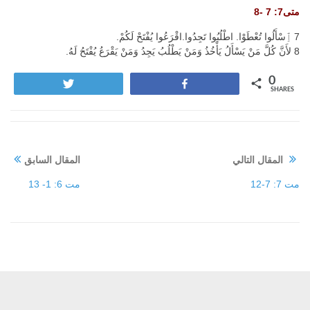
متى7: 7 -8
7 ﭐِسْأَلُوا تُعْطَوْا. اطْلُبُوا تَجِدُوا.اقْرَعُوا يُفْتَحْ لَكُمْ.
8 لأَنَّ كُلَّ مَنْ يَسْأَلُ يَأْخُذُ وَمَنْ يَطْلُبُ يَجِدُ وَمَنْ يَقْرَعُ يُفْتَحُ لَهُ.
0
Tweet
Share
SHARES
المقال التالي
المقال السابق
مت 7: 7-12
مت 6: 1- 13