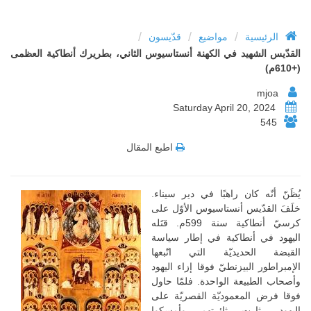
/
/
/
الرئيسية
مواضيع
قدّيسون
القدّيس الشهيد في الكهنة أنستاسيوس الثاني، بطريرك أنطاكية العظمى
(+610م)
mjoa
Saturday April 20, 2024
545
اطبع المقال
يُظَنّ أنّه كان راهبًا في دير سيناء.
خلَفَ القدّيس أنستاسيوس الأوّل على
كرسيّ أنطاكية سنة 599م. قتَله
اليهود في أنطاكية في إطار سياسة
القبضة الحديديّة التي اتّبعها
الإمبراطور البيزنطيّ فوقا إزاء اليهود
وأصحاب الطبيعة الواحدة. فلمّا حاول
فوقا فرض المعموديّة القصريّة على
اليهود، ثارت ثائرتهم وأمسكوا