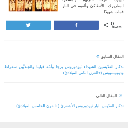
البطريرك الأنطاكيّ وألقوه في النار
فمات شهيدًا.
0
Tweet
Share
SHARES
المقال السابق
تذكار القدّيسين الشهداء ثيودوروس برجا وأمّه فيليبا والجنديَّين سقراط
وديونيسيوس (+القرن الثاني الميلاديّ)
المقال التالي
تذكار القدّيس البار ثيودوروس الأشعريّ (+القرن الخامس الميلاديّ)