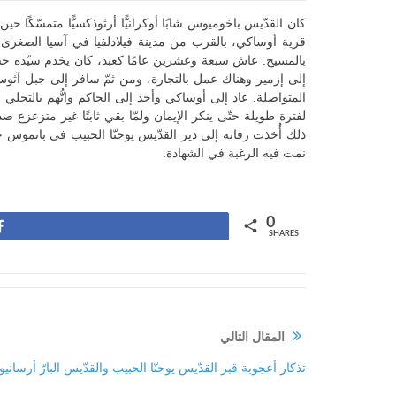
كان القدّيس باخوميوس شابًا أوكرانيًّا أرثوذكسيًّا متمسّكًا
قرية أوساكي، بالقرب من مدينة فيلادلفيا في آسيا الصغرى
بالمسيح. عاش سبعة وعشرين عامًا كعبد، كان يخدم سيّده حسن
إلى إزمير وهناك عمل بالتجارة، ومن ثمّ سافر إلى جبل آثو
المتواصلة. عاد إلى أوساكي وأخذ إلى الحاكم واتُّهم بالتخلي 
لفترة طويلة حتّى ينكر الإيمان ولمّا بقي ثابتًا غير متزعزع صد
نمت فيه الرغبة في الشهادة.
0
Share
SHARES
المقال التالي
تذكار أعجوبة قبر القدّيس يوحنّا الحبيب والقدّيس البارّ أرسانيوس ال