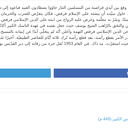
 حين وقع بين أيدي قراصنة من المسلمين التتار جاؤوا يصطادون العبيد فباعوه إلى
. حاول سيّده أن ينشئه على الإسلام فرفض، فكان يتعرّض للضرب والحرمان 
ًا، وسُرّ به معلّمه وعرض عليه الزواج من ابنته على الدين الإسلامي فرفض.
س والتحَق بالرّاهب الشيخ يوسف حيث جعل نفسه في عهدة الناسك الكبير أكاك
عن الدين الإسلامي فرفض التهمة وأعلن أنّه لم يتخلّى أبدًا عن إيمانه بالمسيح
ر الأمر بقطع رأسه، بعد قطع رأسه تُرك ثلاثة أيّام للعناصر الطبيعيّة. أخيرًا سُ
ذلك أُخذت رفاته إلى دير القدّيس يوحنّا الحبيب في باتموس حيث استقرّت، مذ ذاك. في العام 953
كبير (449 م)