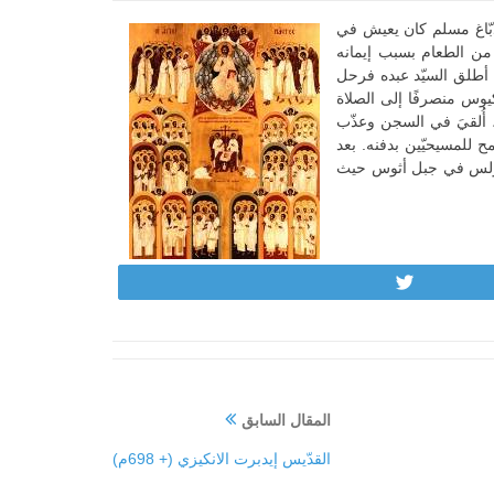
 دبّاغ مسلم كان يعيش في
من الطعام بسبب إيمانه
 أطلق السيّد عبده فرحل
يوس منصرفًا إلى الصلاة
، أُلقيَ في السجن وعذّب
مح للمسيحيّين بدفنه. بعد
1 نُقل جزء من رفاته إلى دير القدّيس بولس في جبل أثوس حيث
Tweet
المقال السابق
القدّيس إيدبرت الانكيزي (+ 698م)