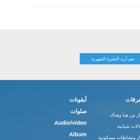
رقات
أيقونات
صلوات
ار من هنا وهناك
Audio/video
الات شبابية
Album
ار ونشاطات مسكونية