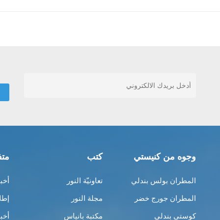
وجوه من كنيستي
كتب
متف
المطران بولس بندلي
تعاونيّة النور
أخب
المطران جورج خضر
مجلة النور
إطل
كوستي بندلي
مكتبة بانياس
أخب