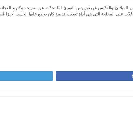
 الميلانيّ والقدّيس غريغوريوس التوريّ لمّا تحدّث عن ضريحه وكثرة العجا
ّب على المخلعة التي هي أداة تعذيب قديمة كان يوضع عليها الجسد. أخيرًا قُطِعَ رأ