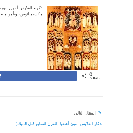
ذكَره القدّيس أمبروسيوس
مكسيميانوس، وبأمر منه عُذ
0
Share
SHARES
المقال التالي
تذكار القدّيس النبيّ أشعيا (القرن السابع قبل الميلاد)