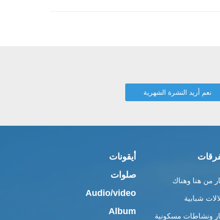
رقات
أيقونات
صلوات
ار من هنا وهناك
Audio/video
الات شبابية
Album
ار ونشاطات مسكونية