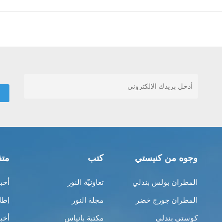
وجوه من كنيستي
كتب
متف
المطران بولس بندلي
تعاونيّة النور
أخب
المطران جورج خضر
مجلة النور
إطل
كوستي بندلي
مكتبة بانياس
أخب