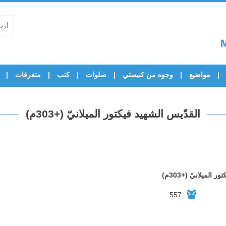
مواضيع
وجوه من كنيستي
صلوات
كتب
متفرقات
القدّيس الشهيد فيكتور الميلانيّ (+303م)
 الميلانيّ (+303م)
557