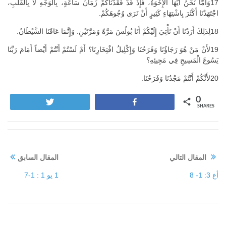
17وَأَمَّا نَحْنُ أَيُّهَا الإِخْوَةُ، فَإِذْ قَدْ فَقَدْنَاكُمْ زَمَانَ سَاعَةٍ، بِالْوَجْهِ لاَ بِالْقَلْبِ،
اجْتَهَدْنَا أَكْثَرَ بِاشْتِهَاءٍ كَثِيرٍ أَنْ نَرَى وُجُوهَكُمْ.
18لِذَلِكَ أَرَدْنَا أَنْ نَأْتِيَ إِلَيْكُمْ أَنَا بُولُسَ مَرَّةً وَمَرَّتَيْنِ. وَإِنَّمَا عَاقَنَا الشَّيْطَانُ.
19لأَنْ مَنْ هُوَ رَجَاؤُنَا وَفَرَحُنَا وَإِكْلِيلُ افْتِخَارِنَا؟ أَمْ لَسْتُمْ أَنْتُمْ أَيْضاً أَمَامَ رَبِّنَا
يَسُوعَ الْمَسِيحِ فِي مَجِيئِهِ؟
20لأَنَّكُمْ أَنْتُمْ مَجْدُنَا وَفَرَحُنَا.
0
Tweet
Share
SHARES
المقال التالي
المقال السابق
أع 3: 1- 8
1 يو 1 : 1-7