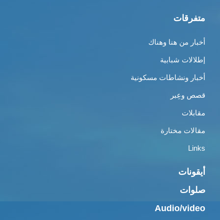
متفرقات
أخبار من هنا وهناك
إطلالات شبابية
أخبار ونشاطات مسكونية
قصص وعِبر
مقابلات
مقالات مختارة
Links
أيقونات
صلوات
Audio/video