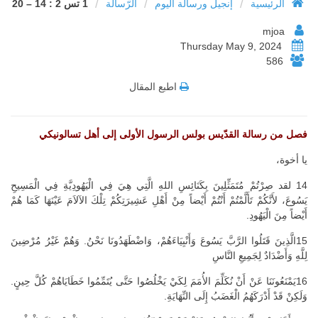
/
/
/
الرئيسية
إنجيل ورسالة اليوم
الرّسالة
1 تس 2 : 14 – 20
mjoa
Thursday May 9, 2024
586
اطبع المقال
فصل من رسالة القدّيس بولس الرسول الأولى إلى أهل تسالونيكي
يا أخوة،
14 لقد صِرْتُمْ مُتَمَثِّلِينَ بِكَنَائِسِ اللهِ الَّتِي هِيَ فِي الْيَهُودِيَّةِ فِي الْمَسِيحِ
يَسُوعَ، لأَنَّكُمْ تَأَلَّمْتُمْ أَنْتُمْ أَيْضاً مِنْ أَهْلِ عَشِيرَتِكُمْ تِلْكَ الآلاَمَ عَيْنَهَا كَمَا هُمْ
أَيْضاً مِنَ الْيَهُودِ.
15الَّذِينَ قَتَلُوا الرَّبَّ يَسُوعَ وَأَنْبِيَاءَهُمْ، وَاضْطَهَدُونَا نَحْنُ. وَهُمْ غَيْرُ مُرْضِينَ
لِلَّهِ وَأَضْدَادٌ لِجَمِيعِ النَّاسِ
16يَمْنَعُونَنَا عَنْ أَنْ نُكَلِّمَ الأُمَمَ لِكَيْ يَخْلُصُوا حَتَّى يُتَمِّمُوا خَطَايَاهُمْ كُلَّ حِينٍ.
وَلَكِنْ قَدْ أَدْرَكَهُمُ الْغَضَبُ إِلَى النِّهَايَةِ.