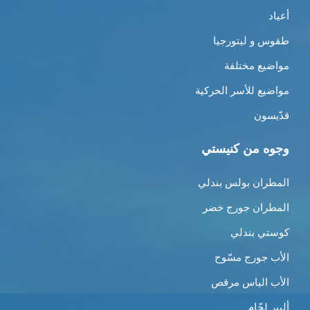
أعياد
طقوس و ليتورجيا
مواضيع مختلفة
مواضيع للأسر الحركية
قدّيسون
وجوه من كنيستي
المطران بولس بندلي
المطران جورج خضر
كوستي بندلي
الأب جورج مسّوح
الأب الياس مرقص
ألبير لحّام