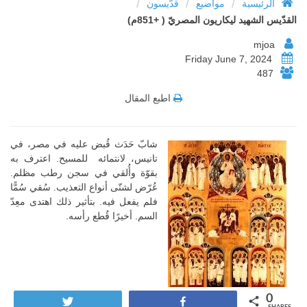
/
/
/
الرئيسية
مواضيع
قدّيسون
القدّيس الشهيد ليكاريون المصريّ ( +851م)
mjoa
Friday June 7, 2024
487
اطبع المقال
شابّ حَدَث قُبض عليه في مصر، في
تانيس، لانتمائه للمسيح. اعترف به
بقوّة وأُلقي في سجن رطب مظلم.
عُرّض لشتّى أنواع التعذيب. سُقي سُمًّا
فلم يفعل فيه. بتأثير ذلك اهتدى معِدّ
السم. أخيرًا قُطع رأسه.
0
Tweet
Share