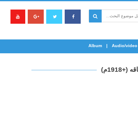
Album
Audio/video
191م)