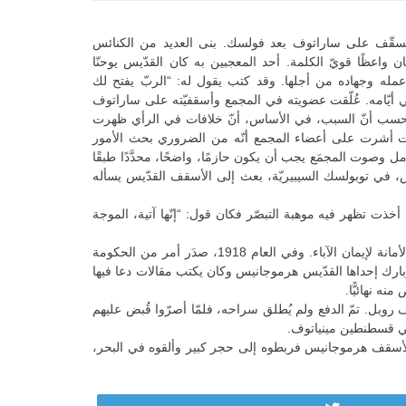
Novoros، وأكاديميّة بطرسبرج اللّاهوتيّة. تسقّف على ساراتوف بعد فولسك. بنى العديد من الكنائس
ن واعظًا قويّ الكلمة. أحد المعجبين به كان القدّيس يوحنّا
مله وجهاده من أجلها. وقد كتب يقول له: “الربّ يفتح لك
أيّامه. عُلّقت عضويته في المجمع وأسقفيّته على ساراتوف
 “إنّي أحسب أنّ السبب، في الأساس، أنّ خلافات في الرأي ظهرت
كنت أشرت على أعضاء المجمع أنّه من الضروري بحث الأمور
مل وصوت المجمَع يجب أن يكون حازمًا، واضحًا، محدَّدًا طبقًا
، في توبولسك السيبيريّة، بعث إلى الأسقف القدّيس يسأله
أخذت تظهر فيه موهبة التبصّر فكان قول: “إنّها آتية، الموجة
في 8 آذار من العام 1917، عُيّن على كرسيّ توبولسك السيبيريّة، لم تكن الحكومة مرتاحة للأسقف الجَسور، ودعا قطيعه إلى الثبات في الأمانة لإيمان الآباء. وفي العام 1918، صدَر أمر من الحكومة
ارك إحداها القدّيس هرموجانيس وكان يكتب مقالات دعا فيها
ه نهائيًّا.
روبل. تمّ الدفع ولم يُطلق سراحه، فلمّا أصرّوا قُبض عليهم
مي قسطنطين مينياتوف.
بالرصاص، أمّا الأسقف هرموجانيس فربطوه إلى حجر كبير وألقوه في البحر،