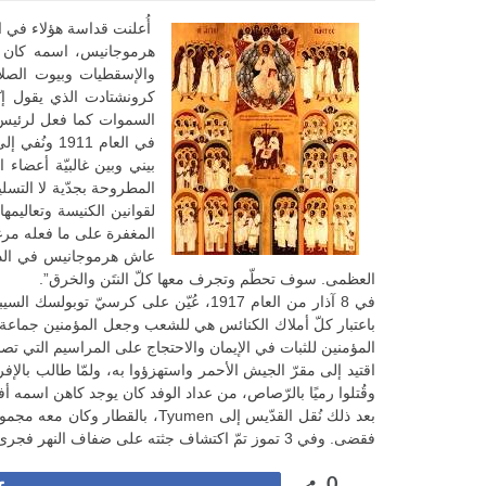
أُعلنت قداسة هؤلاء في العام 
والإسقطيات وبيوت الصلاة.
كرونشتادت الذي يقول إن
السموات كما فعل لرئيس 
في العام 1
بيني وبين غالبيّة أعضا
المطروحة بجدّية لا التسلي
لقوانين الكنيسة وتعاليم
المغفرة على ما فعله مرغم
عاش هرموجانيس في الدير ل
العظمى. سوف تحطّم وتجرف معها كلّ النتَن والخرق”.
باعتبار كلّ أملاك الكنائس هي للشعب وجعل المؤمنين جماعة 
المؤمنين للثبات في الإيمان والاحتجاج على المراسيم التي تصدر 
اقتيد إلى مقرّ الجيش الأحمر واستهزؤوا به، ولمّا طالب بالإ
وقُتلوا رميًا بالرّصاص، من عداد الوفد كان يوجد كاهن اسم
بعد ذلك نُقل القدّيس إلى umen
فقضى. وفي 3 تموز تمّ اكتشاف جثته على ضفاف النهر فجرى دفنه بلياقة ثمّ نُقل إلى توبولسك.
0