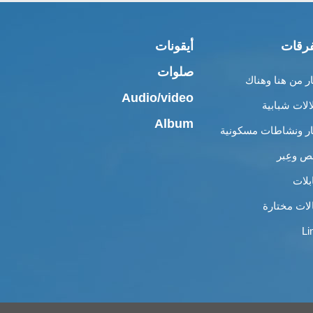
رقات
أيقونات
صلوات
ار من هنا وهناك
Audio/video
الات شبابية
Album
ار ونشاطات مسكونية
 وعِبر
بلات
لات مختارة
Li