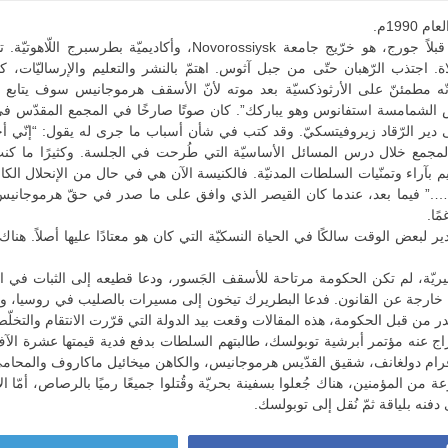
1990م.
هرموجانيس، اسمه كان قبلاً جورج، هو خرّيج جامعة siysk
 اجتذب الرّهبان حتّى من جبل آثوس. اهتمّ بالنشر والتعليم والإرساليّات، كا
ّه مطمئنّ على الأرثوذكسيّة بعد موته لأنّ الأسقف هرموجانيس سوف يتابع ع
الشمامسة استفانوس وهو يباركك”. كان صوتًا صارخًا في المجمع المقدّس في 
191 ونُفي إلى دير الرّقاد زيروفيتسكيّ. وقد كتب في شأن أسباب ما جرى له يقول:
ء المجمع خلال درس المسائل الأساسيّة التي طُرحت في الجلسة. وكثيرًا ما 
م بآراء وتمنّيات السلطات المدنيّة. فالكنيسة الآن هي في حال من الإنحلال الكا
ها….” فيما بعد، عندما كان القيصر الذي وافق على ما صدر في حقّ هرموجانيس
ًا.
بعض الوقت سالكًا في الحياة النسكيّة التي كان هو معتادًا عليها أصلاً. هناك 
خارجة عن القانون. فدعا البطريرك تيخون إلى مسيرات بالصليب في روسيا، وب
من قبل الحكومة، هذه المقالات وقعت بيد الدولة التي قرّرت الانتقام والتخلّص من
فراج عنه مؤتمر أبرشية توبولسك، طالبتهم السلطات بدفع فدية قيمتها عشرة الآف 
ه أفرام دولغانف، شقيق القدّيس هرموجانيس، والكاهن ميخائيل ماكاروف والمحا
Ty، بالقطار وكان معه مجموعة من المؤمنين، هناك جُعلوا بسفينة بحريّة وقُتلوا جميعًا رميًا 