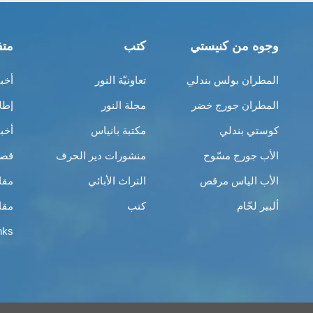
وجوه من كنيستي
كتب
متف
المطران بولس بندلي
تعاونيّة النور
أخب
المطران جورج خضر
مجلة النور
إطل
كوستي بندلي
مكتبة بانياس
أخب
الأب جورج مسّوح
منشورات دير الحرف
قصص
الأب الياس مرقص
التراث الأبائي
مقا
ألبير لحّام
كتب
مقا
nks