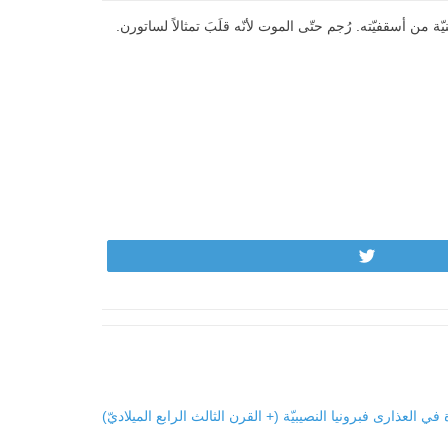
ة من أسقفيّته. رُجم حتّى الموت لأنّه قلَبَ تمثالاً لساتورن.
Tweet
في العذارى فبرونيا النصيبيّة (+ القرن الثالث الرابع الميلاديّ)