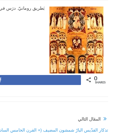
بَطريق رومانيّ. درَس في أث
0
Share
SHARES
المقال التالي
تذكار القدّيس البارّ شمشون المضيف (+ القرن الخامس السادس