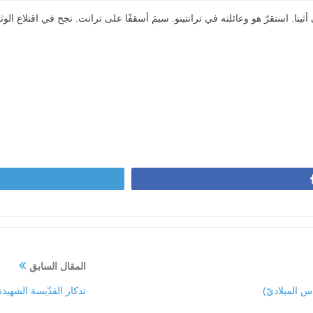
ينا. استقرّ هو وعائلته في ترانتينو. سيمَ أسقفًا على ترانت. نجح في اقتلاع الوثنيّ
المقال السابق
 الميلاديّ)
تذكار القدّيسة الشهيدة 