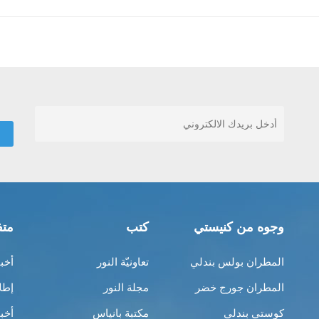
وجوه من كنيستي
كتب
متف
المطران بولس بندلي
تعاونيّة النور
أخب
المطران جورج خضر
مجلة النور
إطل
كوستي بندلي
مكتبة بانياس
أخب