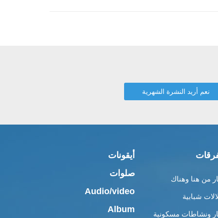
رقات
أيقونات
صلوات
ار من هنا وهناك
Audio/video
الات شبابية
Album
ار ونشاطات مسكونية