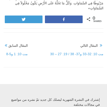
مَرْبُوطًا فِي السَّمَاوَاتِ. وَكُلُّ مَا تَحُلُّهُ عَلَى الأَرْضِ يَكُونُ مَحْلُولاً فِي
السَّمَاوَاتِ»
0
Tweet
Share
SHARES
المقال التالي
المقال السابق
مت 10: 32-33 و37- 38 / 19: 27 – 30
مت 10: 1 و5-8
إشترك في النشرة الشهرية ليصلك كل جديد تمّ نشره من مواضيع
في مجالات مختلفة