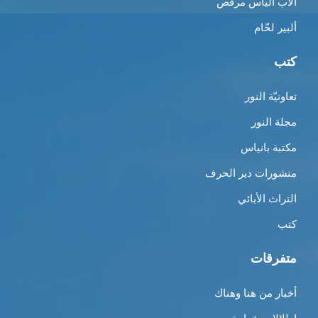
الأب الياس مرقص
ألبير لحّام
كتب
تعاونيّة النور
مجلة النور
مكتبة بانياس
منشورات دير الحرف
التراث الأبائي
كتب
متفرقات
أخبار من هنا وهناك