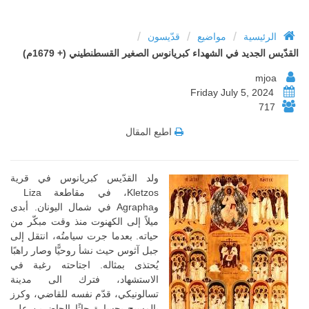
/
/
/
الرئيسية
مواضيع
قدّيسون
القدّيس الجديد في الشهداء كبريانوس الصغير القسطنطيني (+ 1679م)
mjoa
Friday July 5, 2024
717
اطبع المقال
ولد القدّيس كبريانوس في قرية
Kletzos، في مقاطعة Liza
وAgrapha في شمال اليونان. أبدى
ميلاً إلى الكهنوت منذ وقت مبكّر من
حياته. بعدما جرت سيامتُه، انتقل إلى
جبل آثوس حيث نشأ روحيًّا وصار راهبًا
يُحتذى بمثاله. اجتاحته رغبة في
الاستشهاد، فترك الى مدينة
تسالونيكي، قدّم نفسه للقاضي، وكرز
بالمسيح بجسارة حاثًا الحاضرين على