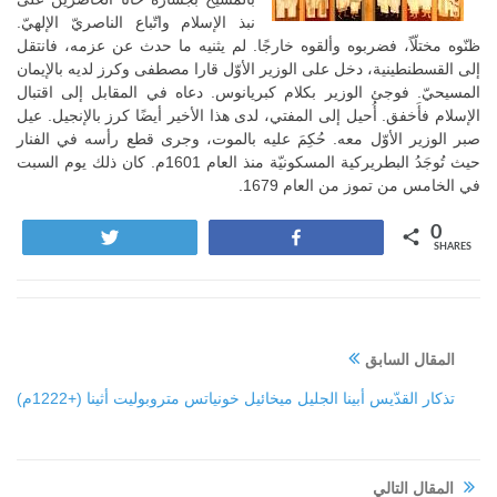
نبذ الإسلام واتّباع الناصريّ الإلهيّ.
ظنّوه مختلّاً، فضربوه وألقوه خارجًا. لم يثنيه ما حدث عن عزمه، فانتقل
إلى القسطنطينية، دخل على الوزير الأوّل قارا مصطفى وكرز لديه بالإيمان
المسيحيّ. فوجئ الوزير بكلام كبريانوس. دعاه في المقابل إلى اقتبال
الإسلام فأَخفق. أُحيل إلى المفتي، لدى هذا الأخير أيضًا كرز بالإنجيل. عيل
صبر الوزير الأوّل معه. حُكِمَ عليه بالموت، وجرى قطع رأسه في الفنار
حيث تُوجَدُ البطريركية المسكونيّة منذ العام 1601م. كان ذلك يوم السبت
في الخامس من تموز من العام 1679.
0
Tweet
Share
SHARES
المقال السابق
تذكار القدّيس أبينا الجليل ميخائيل خونياتس متروبوليت أثينا (+1222م)
المقال التالي