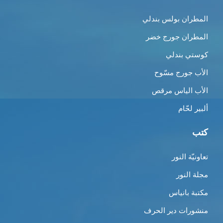
المطران بولس بندلي
المطران جورج خضر
كوستي بندلي
الأب جورج مسّوح
الأب الياس مرقص
ألبير لحّام
كتب
تعاونيّة النور
مجلة النور
مكتبة بانياس
منشورات دير الحرف