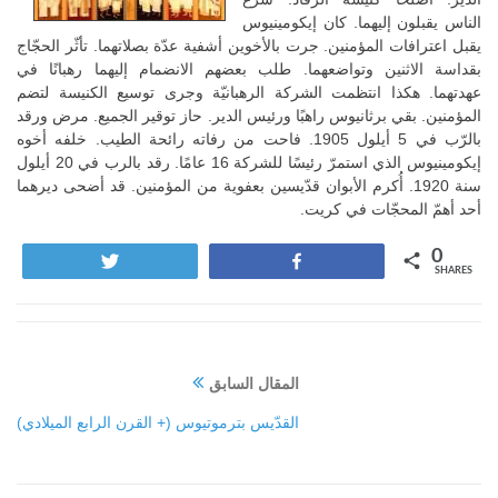
الناس يقبلون إليهما. كان إيكومينيوس
يقبل اعترافات المؤمنين. جرت بالأخوين أشفية عدّة بصلاتهما. تأثّر الحجّاج
بقداسة الاثنين وتواضعهما. طلب بعضهم الانضمام إليهما رهبانًا في
عهدتهما. هكذا انتظمت الشركة الرهبانيّة وجرى توسيع الكنيسة لتضم
المؤمنين. بقي برثانيوس راهبًا ورئيس الدير. حاز توقير الجميع. مرض ورقد
بالرّب في 5 أيلول 1905. فاحت من رفاته رائحة الطيب. خلفه أخوه
إيكومينيوس الذي استمرّ رئيسًا للشركة 16 عامًا. رقد بالرب في 20 أيلول
سنة 1920. أُكرم الأبوان قدّيسين بعفوية من المؤمنين. قد أضحى ديرهما
أحد أهمّ المحجّات في كريت.
0
Tweet
Share
SHARES
المقال السابق
القدّيس بترموتيوس (+ القرن الرابع الميلادي)