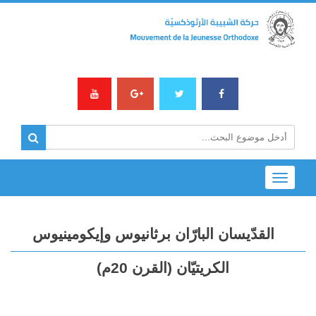
Toggle
navigation
القدّيسان البارّان برثانيوس وإيكومينيوس
الكريتيّان (القرن 20م)