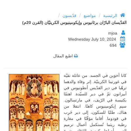
/
/
/
الرئيسية
مواضيع
قدّيسون
القدّيسان البارّان برثانيوس وإيكومينيوس الكريتيّان (القرن 20م)
mjoa
Wednesday July 10, 2024
694
اطبع المقال
كانا أخوَين في الجسد. من عائلة تقيّة
في غورتينا الكريتيّة. إثر وفاة والدهما
ترهّبا في دير القدّيس أنطونيوس في
أبيزانون ثمّ في دير للسيّدة. اهتمّا
بكنيسة في الرّيف، في مارتسالون.
سيم إيكومينيوس كاهنًا. انتقلا من
هناك، طلبًا للسكون، إلى دير خَرِب
في قودوما. أقاما مؤقّتًا في مغارة
رطبة ريثما تُستكمل أعمال ترميم
الدير. أصلحا كنيسة الرّقاد. شرع