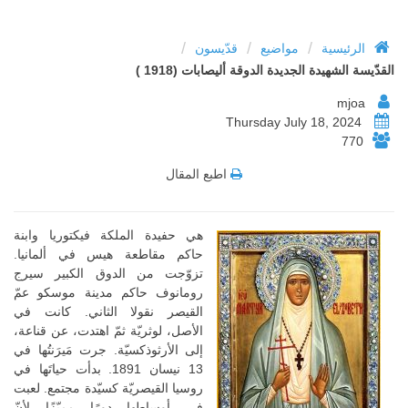
/
/
/
الرئيسية
مواضيع
قدّيسون
القدّيسة الشهيدة الجديدة الدوقة أليصابات (1918 )
mjoa
Thursday July 18, 2024
770
اطبع المقال
هي حفيدة الملكة فيكتوريا وابنة
حاكم مقاطعة هيس في ألمانيا.
تزوّجت من الدوق الكبير سيرج
رومانوف حاكم مدينة موسكو عمّ
القيصر نقولا الثاني. كانت في
الأصل، لوثريّة ثمّ اهتدت، عن قناعة،
إلى الأرثوذكسيّة. جرت مَيرَنتُها في
13 نيسان 1891. بدأت حياتَها في
روسيا القيصريّة كسيّدة مجتمع. لعبت
في أوساطها دورًا مميّزًا لأنّ