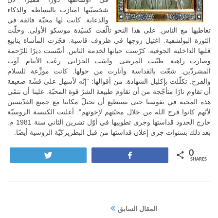
شخصيّتها امتازت بالبساطة والذكاء
والدعابة. كانت لها محبّة فائقة في
تعاطيها مع الناس. على هذا النحو تألّقت كسيّدة موسكو الأولى. وحلّت
الثورة البولشفية. اغتيل زوجها في ظروف قاسية. فجّرت المأساة ينابيع
قلبها الداخلية الجوفية. كرّست حياتها لخدمة الناس. أسّست ديرًا للرّحمة
وصارت راهبة. طبّبت المرضى. واسَت الحزانى. رعَت الأيتام. آوت
المشردّين. شعّت بالقداسة وأنارت من حولها. كانت موزِّعة للسلام
والفرح. تكلّلت بإكليل الشهادة. من أقوالها: “إنّه لأسهل على قشّة ضعيفة
أن تقاوم نارًا متأجّجة من أن تقاوم طبيعة الشرّ قوة المحبّة. علينا أن ننمّي
هذه المحبة في نفوسنا حتى نستطيع أن نحتلّ مكاننا مع جميع القدّيسين
لأنّهم كانوا فرح الله من خلال محبّتهم لإخوتهم”. أعلنت الكنيسة الروسيّة
خارج الحدود قداستها وجرى تطويبها في أوّل تشرين الثاني سنة 1981 م.
بعد ذلك بسنوات جرى إعلان قداستها من قبل البطريركيّة الروسية أيضًا.
0
Tweet
Share
SHARES
المقال السابق