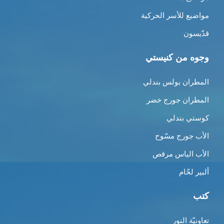
مواضيع للأسر الحركية
قدّيسون
وجوه من كنيستي
المطران بولس بندلي
المطران جورج خضر
كوستي بندلي
الأب جورج مسّوح
الأب الياس مرقص
ألبير لحّام
كتب
تعاونيّة النور