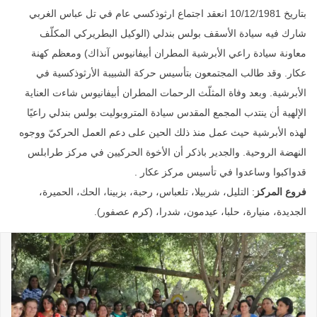
بتاريخ 10/12/1981 انعقد اجتماع ارثوذكسي عام في تل عباس الغربي
شارك فيه سيادة الأسقف بولس بندلي (الوكيل البطريركي المكلّف
معاونة سيادة راعي الأبرشية المطران أبيفانيوس آنذاك) ومعظم كهنة
عكار. وقد طالب المجتمعون بتأسيس حركة الشبيبة الأرثوذكسية في
الأبرشية. وبعد وفاة المثلّث الرحمات المطران أبيفانيوس شاءت العناية
الإلهية أن ينتدب المجمع المقدس سيادة المتروبوليت بولس بندلي راعيًا
لهذه الأبرشية حيث عمل منذ ذلك الحين على دعم العمل الحركيّ ووجوه
النهضة الروحية. والجدير باذكر أن الأخوة الحركيين في مركز طرابلس
قدواكبوا وساعدوا في تأسيس مركز عكار .
فروع المركز
: التليل، شربيلا، تلعباس، رحبة، بزبينا، الحك، الحميرة،
الجديدة، منيارة، حلبا، عيدمون، شدرا، (كرم عصفور).