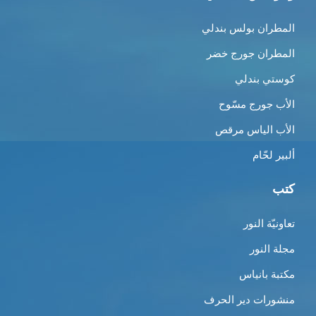
المطران بولس بندلي
المطران جورج خضر
كوستي بندلي
الأب جورج مسّوح
الأب الياس مرقص
ألبير لحّام
كتب
تعاونيّة النور
مجلة النور
مكتبة بانياس
منشورات دير الحرف