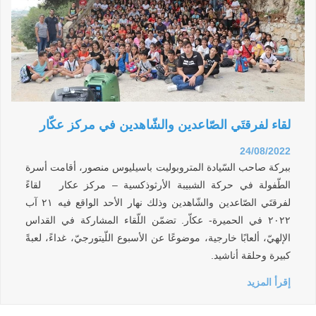
لقاء لفرقتَي الصّاعدين والشّاهدين في مركز عكّار
24/08/2022
ببركة صاحب السّيادة المتروبوليت باسيليوس منصور، أقامت أسرة
الطّفولة في حركة الشبيبة الأرثوذكسية – مركز عكار لقاءً
لفرقتَي الصّاعدين والشّاهدين وذلك نهار الأحد الواقع فيه ٢١ آب
٢٠٢٢ في الحميرة- عكاّر. تضمّن اللّقاء المشاركة في القداس
الإلهيّ، ألعابًا خارجية، موضوعًا عن الأسبوع اللّيتورجيّ، غداءً، لعبةً
كبيرة وحلقة أناشيد.
إقرأ المزيد