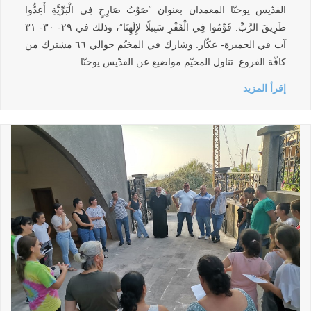
القدّيس يوحنّا المعمدان بعنوان “صَوْتُ صَارِخٍ فِي الْبَرِّيَّةِ أَعِدُّوا
طَرِيقَ الرَّبِّ. قَوِّمُوا فِي الْقَفْرِ سَبِيلًا لإِلَهِنَا”، وذلك في ٢٩- ٣٠- ٣١
آب في الحميرة- عكّار. وشارك في المخيّم حوالي ٦٦ مشترك من
كافّة الفروع. تناول المخيّم مواضيع عن القدّيس يوحنّا…
إقرأ المزيد