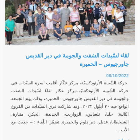
لقاء لسّيدات الشفت والجومة في دير القديس
جاورجيوس – الحميرة
06/10/2022
حركة الشّبيبة الأرثوذكسيّة- مركز عكّار أقامت أسرة السيّدات في
حركة الشّبيبة الأرثوذكسيّة-مركز عكار لقاءً لسّيدات الشفت
والجومة في دير القديس جاورجيوس- الحميرة، وذلك يوم الجمعة
الواقع فيه ٣٠ أيلول ٢٠٢٢. وقد شاركت فرق السيّدات من الفروع
التّالية: حلبا، تلعباس، الزواريب، الجديدة، الحكر، منيارة،
الشيخطابا، عدبل، دير دلوم والحميرة. تضمّن اللّقاء : – حديث مع
الأب…