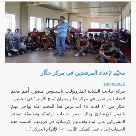
مخيّم لإعداد المرشدين في مركز عكّار
18/08/2022
ببركة صاحب السّيادة المتروبوليت باسيليوس منصور، أُقيم مخيم
لإعداد المرشدين في مركز عكار بعنوان “ملح الأرض” في الحميرة-
عكار من ١١ لغاية ١٤ آب.عرض هذا المخيم عدّة نواحي تهتمّ
بالعمل الإرشاديّ وذلك ضمن حلقات دراسيّة وتطبيقيّة تساعد
المشاركين على البدء بخدمتهم الإرشاديّة في فروعهم. قُسمت هذه
الحلقات إلى ه على الشكل التّالي: ١- “الإلتزام الحركي”…