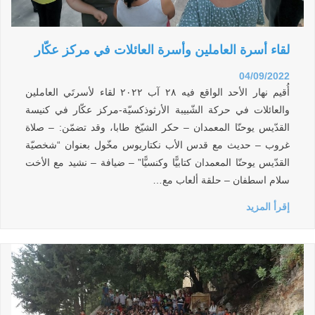
لقاء أسرة العاملين وأسرة العائلات في مركز عكّار
04/09/2022
أُقيم نهار الأحد الواقع فيه ٢٨ آب ٢٠٢٢ لقاء لأسرتَي العاملين
والعائلات في حركة الشّبيبة الأرثوذكسيّة-مركز عكّار في كنيسة
القدّيس يوحنّا المعمدان – حكر الشيّخ طابا، وقد تضمّن: – صلاة
غروب – حديث مع قدس الأب نكتاريوس مخّول بعنوان “شخصيّة
القدّيس يوحنّا المعمدان كتابيًّا وكنسيًّا” – ضيافة – نشيد مع الأخت
سلام اسطفان – حلقة ألعاب مع…
إقرأ المزيد