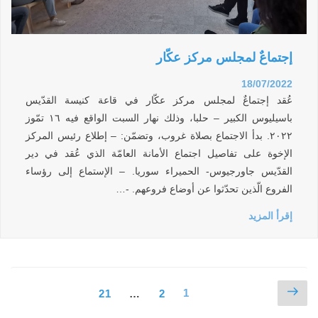
إجتماعٌ لمجلس مركز عكّار
18/07/2022
عُقد إجتماعٌ لمجلس مركز عكّار في قاعة كنيسة القدّيس
باسيليوس الكبير – حلبا، وذلك نهار السبت الواقع فيه ١٦ تمّوز
٢٠٢٢. بدأ الاجتماع بصلاة غروب، وتضمّن: – إطلاع رئيس المركز
الإخوة على تفاصيل اجتماع الأمانة العامّة الذي عُقد في دير
القدّيس جاورجيوس- الحميراء سوريا. – الإستماع إلى رؤساء
الفروع الّذين تحدّثوا عن أوضاع فروعهم. -…
إقرأ المزيد
Page
Page
Next
21
…
2
Page
1
page