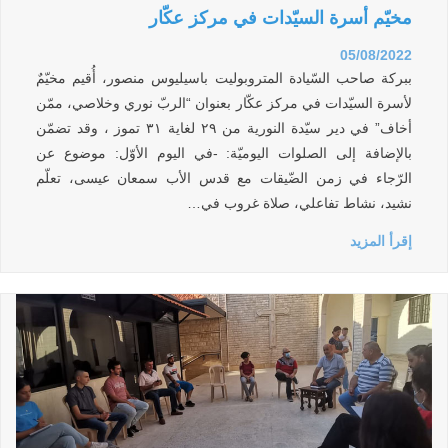
مخيّم أسرة السيّدات في مركز عكّار
05/08/2022
ببركة صاحب السّيادة المتروبوليت باسيليوس منصور، أُقيم مخيّمٌ
لأسرة السيّدات في مركز عكّار بعنوان “الربّ نوري وخلاصي، ممّن
أخاف” في دير سيّدة النورية من ٢٩ لغاية ٣١ تموز ، وقد تضمّن
بالإضافة إلى الصلوات اليوميّة: -في اليوم الأوّل: موضوع عن
الرّجاء في زمن الضّيقات مع قدس الأب سمعان عيسى، تعلّم
نشيد، نشاط تفاعلي، صلاة غروب في…
إقرأ المزيد