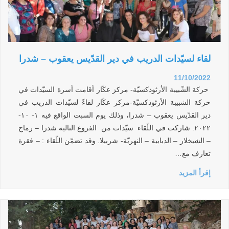
لقاء لسيّدات الدريب في دير القدّيس يعقوب – شدرا
11/10/2022
حركة الشّبيبة الأرثوذكسيّة- مركز عكّار أقامت أسرة السيّدات في
حركة الشبيبة الأرثوذكسيّة-مركز عكّار لقاءً لسيّدات الدريب في
دير القدّيس يعقوب – شدرا، وذلك يوم السبت الواقع فيه ١- ١٠-
٢٠٢٢. شاركت في اللّقاء سيّدات من الفروع التالية شدرا – رماح
– الشيخلار – الدبابية – النهريّة- شربيلا. وقد تضمّن اللّقاء : – فقرة
تعارف مع…
إقرأ المزيد