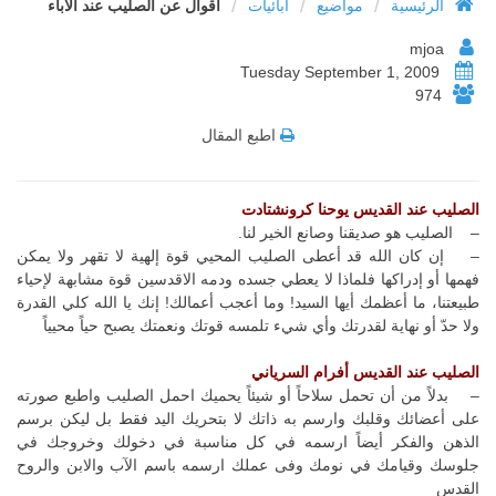
/
/
/
الرئيسية
مواضيع
أبائيات
أقوال عن الصليب عند الآباء
mjoa
Tuesday September 1, 2009
974
اطبع المقال
الصليب عند القديس يوحنا كرونشتادت
– الصليب هو صديقنا وصانع الخير لنا.
– إن كان الله قد أعطى الصليب المحيي قوة إلهية لا تقهر ولا يمكن
فهمها أو إدراكها فلماذا لا يعطي جسده ودمه الاقدسين قوة مشابهة لإحياء
طبيعتنا، ما أعظمك أيها السيد! وما أعجب أعمالك! إنك يا الله كلي القدرة
ولا حدّ أو نهاية لقدرتك وأي شيء تلمسه قوتك ونعمتك يصبح حياً محيياً
الصليب عند القديس أفرام السرياني
– بدلاً من أن تحمل سلاحاً أو شيئاً يحميك احمل الصليب واطبع صورته
على أعضائك وقلبك وارسم به ذاتك لا بتحريك اليد فقط بل ليكن برسم
الذهن والفكر أيضاً ارسمه في كل مناسبة في دخولك وخروجك في
جلوسك وقيامك في نومك وفى عملك ارسمه باسم الآب والابن والروح
القدس