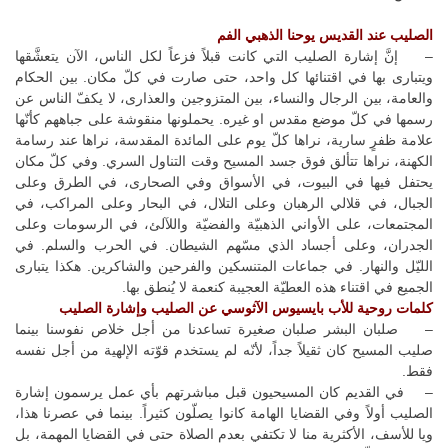
الصليب عند القديس يوحنا الذهبي الفم
– إنَّ إشارة الصليب التي كانت قبلاً فزعاً لكل الناس، الآن يتعشَّقها
ويتبارى بها في اقتنائها كل واحد، حتى صارت في كلّ مكان. بين الحكام
والعامة، بين الرجال والنساء، بين المتزوجين والعذارى، لا يكفّ الناس عن
رسمها في كلّ موضع مقدس او غيره. يحملونها منقوشة على جباههم كأنّها
علامة ظفرٍ سارية، نراها كلّ يوم على المائدة المقدسة، نراها عند رسامة
الكهنة، نراها تتألق فوق جسد المسيح وقت التناول السري. وفي كلّ مكان
يحتفل فيها في البيوت، في الأسواق وفي الصحارى، في الطرق وعلى
الجبال، في قلالي الرهبان وعلى التلال، في البحار وعلى المراكب، في
المجتمعات، على الأواني الذهبيّة والفضيّة واللآلئ، في الرسومات وعلى
الجدران، وعلى أجساد الذي مسّهم الشيطان. في الحرب والسلم. في
الليّل والنهار. في جماعات المتنسكين والفرحين والشاكرين. هكذا يتبارى
الجميع في اقتناء هذه العطيّة العجيبة كنعمة لا يُنطق بها.
كلمات روحية للأب بايسيوس الآثوسي عن الصليب وإشارة الصليب
– صلبان البشر صلبان صغيرة تساعدنا من أجل خلاص نفوسنا بينما
صليب المسيح كان ثقيلاً جداً، لأنّه لم يستخدم قوّته الإلهية من أجل نفسه
فقط.
– في القديم كان المسيحيون قبل مباشرتهم بأي عمل يرسمون إشارة
الصليب أولاً وفي القضايا الهامة كانوا يصلّون كثيراً. بينما في عصرنا هذا،
ويا للأسف، الأكثرية منا لا تكتفي بعدم الصلاة حتى في القضايا المهمة، بل