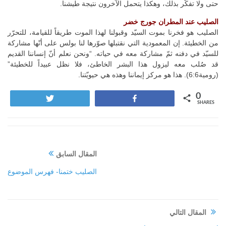
حتى ولا تفكّر بذلك، وهكذا يتحمل الآخرون نتيجة طيشنا.
الصليب عند المطران جورج خضر
الصليب هو فخرنا بموت السيّد وقبولنا لهذا الموت طريقاً للقيامة، للتحرّر
من الخطيئة. إن المعمودية التي نقتبلها صوّرها لنا بولس على أنّها مشاركة
للسيّد في دفنه ثمّ مشاركة معه في حياته. “ونحن نعلم أنّ إنساننا القديم
قد صُلب معه ليزول هذا البشر الخاطئ، فلا نظل عبيداً للخطيئة”
(رومية6:6). هذا هو مركز إيماننا وهذه هي حيويّتنا.
0
Tweet
Share
SHARES
المقال السابق
الصليب ختمنا- فهرس الموضوع
المقال التالي