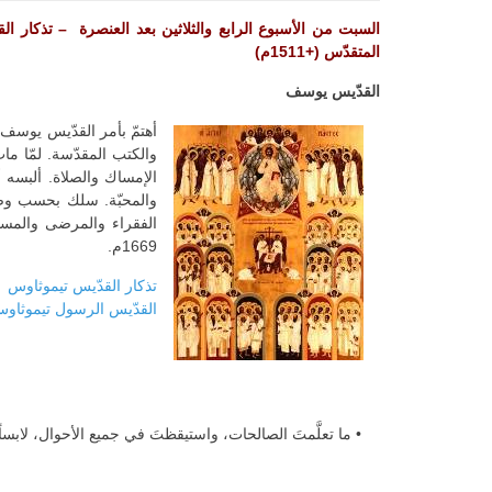
المتقدّس (+1511م)
القدّيس يوسف
أهتمّ بأمر القدّيس يوسف،
والكتب المقدّسة. لمّا ما
الإمساك والصلاة. ألبسه أ
والمحبّة. سلك بحسب وصية 
الفقراء والمرضى والمسا
1669م.
تذكار القدّيس تيموثاوس
القدّيس الرسول تيموثاوس 
• ما تعلَّمتَ الصالحات، واستيقظتَ في جميع الأحوال، لابساً 