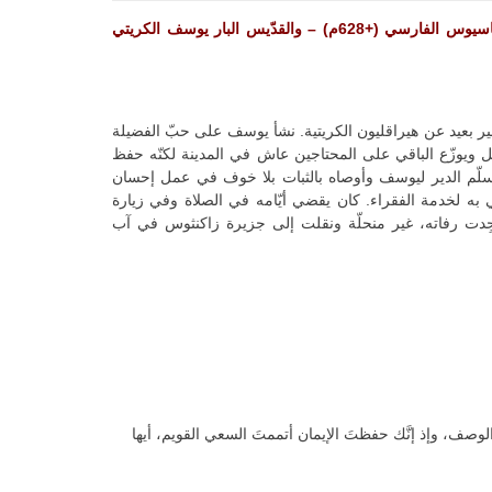
السبت من الأسبوع الرابع والثلاثين بعد العنصرة – تذكار القدّيس الرسول تيموثاوس (+ القرن الثاني الميلادي) – والقدّيس الشهيد أنسطاسيوس الفارسي (+628م) – والقدّيس البار يوسف الكريتي
غير بعيد عن هيراقليون الكريتية. نشأ يوسف على حبّ الفضيلة
يل ويوزّع الباقي على المحتاجين عاش في المدينة لكنّه حفظ
يّة سلّم الدير ليوسف وأوصاه بالثبات بلا خوف في عمل إحسان
ّي به لخدمة الفقراء. كان يقضي أيّامه في الصلاة وفي زيارة
جِدت رفاته، غير منحلّة ونقلت إلى جزيرة زاكنثوس في آب
 الوصف، وإذ إنَّك حفظتَ الإيمان أتممتَ السعي القويم، أيها