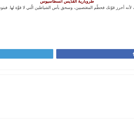
طروبارية القدّيس أنسطاسيوس
نا، لأنه أحرز قوّتك فحطّم المغتصبين، وسحق بأس الشياطين الّتي لا قوَّة لها. ف