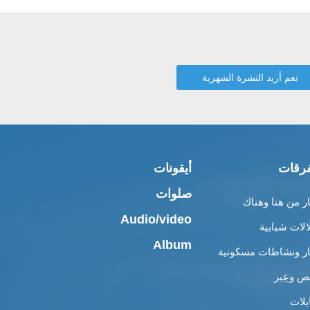
رقات
أيقونات
صلوات
ار من هنا وهناك
Audio/video
الات شبابية
Album
ار ونشاطات مسكونية
 وعِبر
بلات