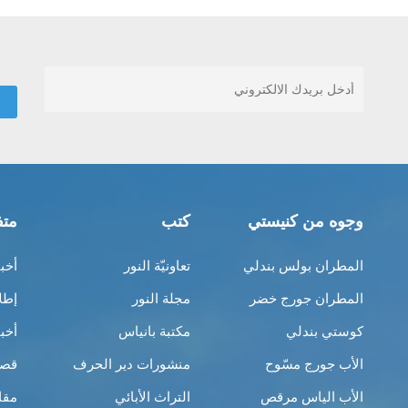
وجوه من كنيستي
كتب
متف
المطران بولس بندلي
تعاونيّة النور
أخب
المطران جورج خضر
مجلة النور
إطل
كوستي بندلي
مكتبة بانياس
أخب
الأب جورج مسّوح
منشورات دير الحرف
قصص
الأب الياس مرقص
التراث الأبائي
مقا