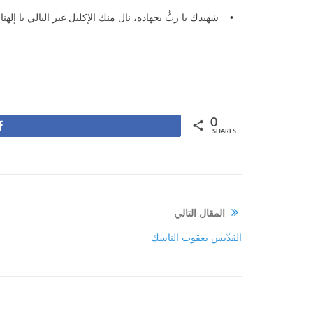
• شهيدك يا ربُّ بجهاده، نال منك الإكليل غير البالي يا إله
0
Share
SHARES
المقال التالي
القدّيس يعقوب الناسك