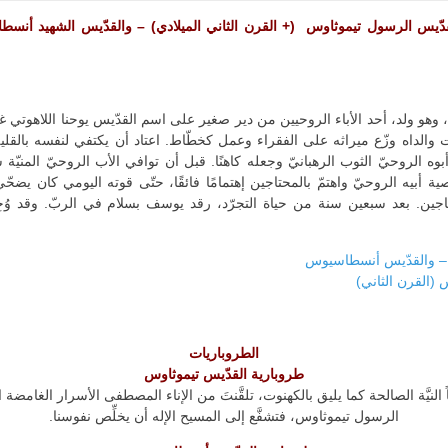
 وهو ولد، أحد الأباء الروحيين من دير صغير على اسم القدّيس يوحنا اللاهوتي 
ت والداه وزّع ميراثه على الفقراء وعمل كخطّاط. اعتاد أن يكتفي لنفسه بالقل
بوه الروحيّ الثوب الرهبانيّ وجعله كاهنًا. قبل أن توافي الأب الروحيّ المن
أبيه الروحيّ واهتمّ بالمحتاجين إهتمامًا فائقًا، حتّى قوته اليومي كان يضح
جين. بعد سبعين سنة من حياة التجرّد، رقد يوسف بسلام في الربّ. وقد وُ
 – والقدّيس أنسطاسيوس
(القرن الثاني)
الطروباريات
طروبارية القدّيس تيموثاوس
النيَّة الصالحة كما يليق بالكهنوت، تلقَّنتَ من الإناء المصطفى الأسرار الغامضة
الرسول تيموثاوس، فتشفَّع إلى المسيح الإله أن يخلِّص نفوسنا.