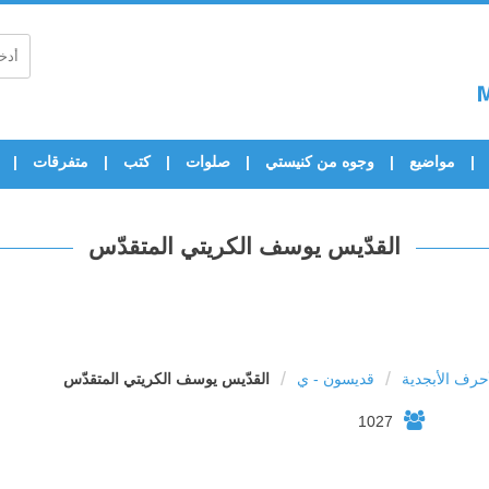
مواضيع
وجوه من كنيستي
صلوات
كتب
متفرقات
القدّيس يوسف الكريتي المتقدّس
/
/
رف الأبجدية
قديسون - ي
القدّيس يوسف الكريتي المتقدّس
1027