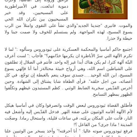
دموية اندلعت، في الأمبراطورية
على المسيحيين، وقد خير
المسيحييون بين نكران الله الحي
والموت. فانبرى “جندينا الجديد”والذي نشأ على التقوى وامتلأ من الرب
يسوع المسيح، لهذه المواجهة. ولم يستسلم للخوف ولا صمت جبنا ولا
حيطة ولا حذرا.
اجتمع حاكم أماسيا والمحكمة العسكرية على ثيودوروس وسألوه :” لما لا
تكرم الآلهة التي سرّ الأباطرة ان يكرمها خدّامهم؟” فأجاب :” لست أعرف
البتّة آلهة كثرا، لم يكن هناك أبدا غير إله واحد. فأنتم في الضلال إذ تطلقون
على الشياطين اسم الله، وهي أرواح خبيثة محتالةز أما أنا فإلهي يسوع
المسيح، ابن الله الوحيد…..جسدي سوف ينعم بالغبطة إن توجّع، في كل
أعضائه، من اجل خلقه”. فرأى الطغاة شابا يشتاق إلى الشهادة. وحين
أخرس القدّيس سخرية الضابط الوثني . كظم المستبدون غيظهم وتكلّفوا
الظهور بمظهر التسامح.
فأطلق القضاة ثيودوروس لبعض الوقت وانصرفوا.وكان في أماسيا هيكل
لأم الآلهة أقامه الوثنيون على ضفة النهر. فدخل القدّيس إليه وأشعل فيه
النار، فأتت على المكان برمّته، في ساعات قليلة، واستحال رمادا. وضجّت
المدينة ! ماذا جرى؟ من الفاعل ؟!
فرفع ثيودوروس صوته عاليا: ” أنا أحرقته!” وأخذ يسخر من الوثنيين علنا