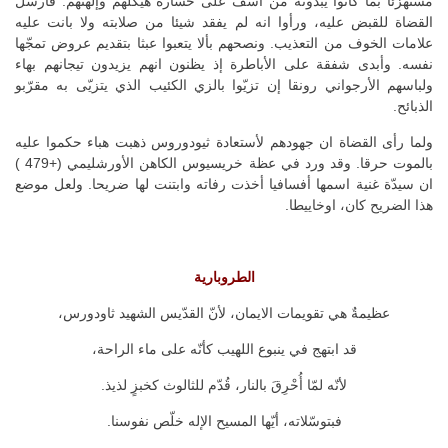
مستهزئا بما كانوا يبدونه من أسف على خسارة هيكلهم وإلهتهم. فأرسل
القضاة للقبض عليه، ورأوا انه لم يفقد شيئا من صلابته ولا بانت عليه
علامات الخوف من التعذيب. ونصحهم بألا يتعبوا عبثا بتقديم عروض تمجّها
نفسه. وأبدى شفقة على الأباطرة إذ يظنون انهم يزيدون تيجانهم بهاء
ولباسهم الأرجواني رونقا إن تزيّوا بالزي الكئيب الذي يتزيّى به مقرّبو
الذبائح.
ولما رأى القضاة ان جهودهم لأستعادة ثيودوروس ذهبت هباء حكموا عليه
بالموت حرقا. وقد ورد في عظة خريسيوس الكاهن الأورشليمي (+479 )
ان سيدّة غنية اسمها أفسافيا أخذت رفاته وابتنت لها ضريحا. ولعل موضع
هذا الضريح كان، اوخاييطا.
الطروبارية
عظيمةٌ هي تقويمات الايمان، لأنّ القدّيس الشهيد ثاودورس،
قد ابتهج في ينبوع اللهيب كأنّه على ماء الراحة،
لأنّه لمّا أُحْرِقَ بالنار، قُدّم للثالوث كخبزٍ لذيذ.
فبتوسّلاته، أيّها المسيح الإله خلّص نفوسنا.