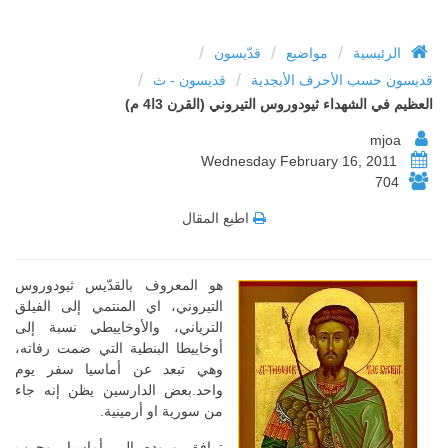
/
/
/
الرئيسية
مواضيع
قدّيسون
/
/
قديسون حسب الأحرف الأبجدية
قديسون - ث
العظيم في الشهداء ثيودوروس التيروني (القرن 3ا4 م)
mjoa
Wednesday February 16, 2011
704
اطبع المقال
هو المعروف بالقدّيس ثيودوروس
التيروني، اي المنتمي إلى الفيلق
الترياني، والأوخاييطي نسبة إلى
أوخاييطا البنطية التي ضمت رفاته،
وهي تبعد عن أماسيا سفر يوم
واحد.بعض الدارسين يظن إنه جاء
من سورية او أرمينية.
ترافق وروده إلى أماسيا، وحرب