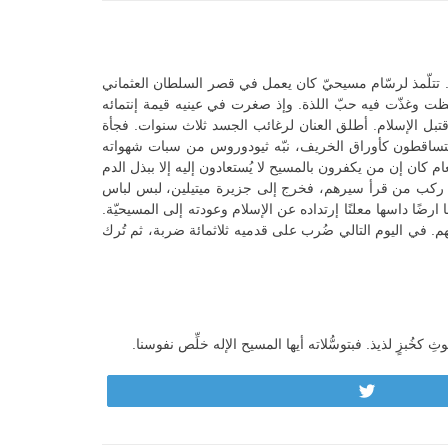
 تتلّمذ لرسّام مسيحيّ كان يعمل في قصر السلطان العثماني
قظت وغذّت فيه حبّ اللذة. وإذ صغرت في عينيه قيمة إنتمائه
واقتبل الإسلام. أطلق العنان لرغائب الجسد ثلاث سنوات. فجأة
 يتساقطون كأوراق الخريف، نبّه ثيودوروس من سبات شهواته
ام كان إن من يكفرون بالمسيح لا يُستعادون إليه إلا ببذل الدم
في ركب من قرأ سيرهم، فخرج إلى جزيرة ميتيلين، لبس لباس
ًا داسها معلنًا إرتداده عن الإسلام وعودته إلى المسيحيّة.
م. في اليوم التالي ضُرب على قدميه ثلاثمائة ضربة، ثم تُرك
ثِ كخُبزٍ لذيذ. فبتوسُّلاته أيها المسيح الإله خلِّص نفوسنا.
Tweet