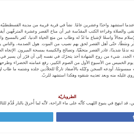
دما استشهد واحدًا وعشرين عامًا. نشأ في قرية قريبة من مدينة القسطنطنيّة.
لتقى والصلاة وقراءة الكتب المقدّسة غير أن مناخ القصر وعشرة المترفّهين أي
سلام مجالاً واسعًا لإشباع ما لذّ له وطاب من متع الحياة الدنيا، كفر بالمسيح 
وفّر وسَطًا، حتّى أهل القصر لحق بهم نصيب من الموت. هول الصدمة، والناس
ندمًا شديدًا، غادر القصر متخفّيًا، وتصالح والكنيسة بمسحة الميرون. الإتجاه الع
هداء الجدد. شيء من روح الشهادة أخذ يتحرّك في نفسه إلى أن قرّر أن يسير 
وم الخميس من الأسبوع الأول من الصوم الكبير، رفع عمامته الخضراء وطرحها ارض
مسوسًا، أودعه السجن وكبّله بالأصفاد تاركًا للجلاّدين جلده وشتمه ما طاب له
ي غليله منه وبعد تعذيبه شنقوه وهكذا استشهد للربّ.
الطروباريّة
بتهج في ينبوع اللهيب كأنَّه على ماء الراحة، لأنَّه لما أُحرقَ بالنار قُدِّمَ للثالو