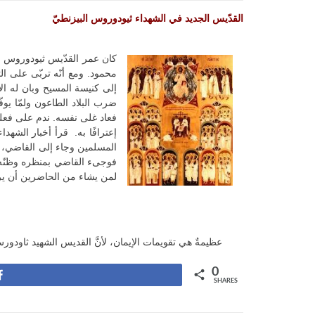
القدّيس الجديد في الشهداء ثيودوروس البيزنطيّ
كان عمر القدّيس ثيودوروس عن
محمود. ومع أنّه تربّى على ا
إلى كنيسة المسيح وبان له الإ
ضرب البلاد الطاعون ولمّا ي
فعاد غلى نفسه. ندم على فعلته 
إعترافًا به. قرأ أخبار الش
المسلمين وجاء إلى القاضي، ي
فوجىء القاضي بمنظره وظنّه م
لمن يشاء من الحاضرين أن يرو
عظيمةٌ هي تقويمات الإيمان، لأنَّ القديس الشهيد ثاودورس، قد ا
0
Share
SHARES