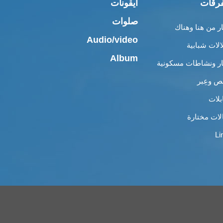
رقات
أيقونات
صلوات
ار من هنا وهناك
Audio/video
الات شبابية
Album
ار ونشاطات مسكونية
 وعِبر
بلات
لات مختارة
Li