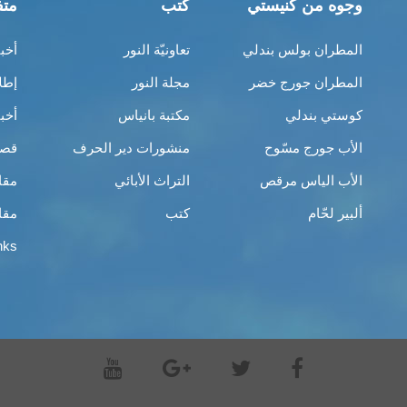
وجوه من كنيستي
كتب
متف
المطران بولس بندلي
تعاونيّة النور
أخب
المطران جورج خضر
مجلة النور
إطل
كوستي بندلي
مكتبة بانياس
أخب
الأب جورج مسّوح
منشورات دير الحرف
قصص
الأب الياس مرقص
التراث الأبائي
مقا
ألبير لحّام
كتب
مقا
nks