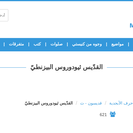
مواضيع
وجوه من كنيستي
صلوات
كتب
متفرقات
القدّيس ثيودوروس البيزنطيّ
/
/
رف الأبجدية
قديسون - ث
القدّيس ثيودوروس البيزنطيّ
621