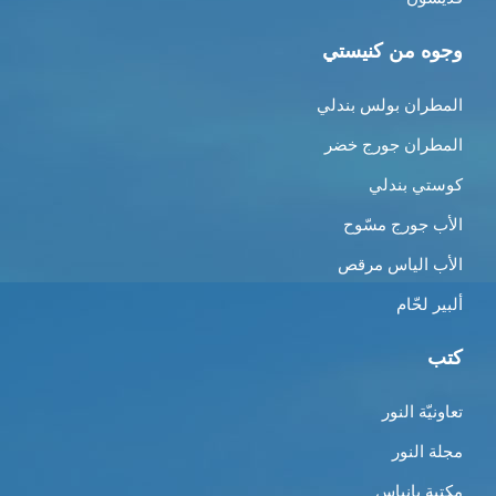
وجوه من كنيستي
المطران بولس بندلي
المطران جورج خضر
كوستي بندلي
الأب جورج مسّوح
الأب الياس مرقص
ألبير لحّام
كتب
تعاونيّة النور
مجلة النور
مكتبة بانياس