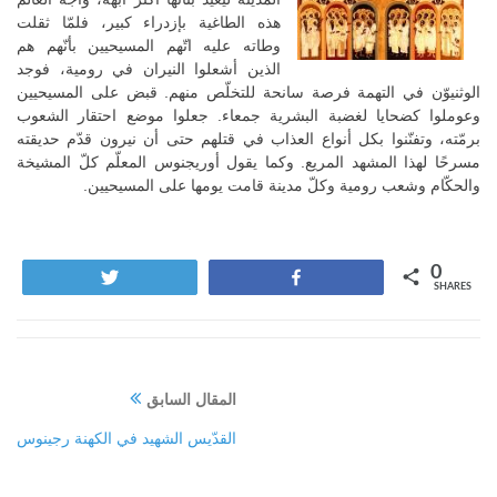
هذه الطاغية بإزدراء كبير، فلمّا ثقلت
وطاته عليه اتّهم المسيحيين بأنّهم هم
الذين أشعلوا النيران في رومية، فوجد
الوثنيوّن في التهمة فرصة سانحة للتخلّص منهم. قبض على المسيحيين
وعوملوا كضحايا لغضبة البشرية جمعاء. جعلوا موضع احتقار الشعوب
برمّته، وتفنّنوا بكل أنواع العذاب في قتلهم حتى أن نيرون قدّم حديقته
مسرحًا لهذا المشهد المريع. وكما يقول أوريجنوس المعلّم كلّ المشيخة
والحكّام وشعب رومية وكلّ مدينة قامت يومها على المسيحيين.
0
Tweet
Share
SHARES
المقال السابق
القدّيس الشهيد في الكهنة رجينوس