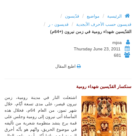
/
/
/
الرئيسية
مواضيع
قدّيسون
/
/
قديسون حسب الأحرف الأبجدية
قديسون - ر
القدّيسين شهداء رومية في زمن نيرون (+64م)
mjoa
Thursday June 23, 2011
681
اطبع المقال
سنكسار القدّيسين شهداء رومية
اشتعلت النار في مدينة رومية، زمن
نيرون قيصر، على مدى تسعة أيّام، خلال
شهر تموز، من العام 64م، فخلال هذه
المأساة أتى نيرون إلى رومية وجلس على
قمة برج ينشد منظومة شعرية من تأليفه
في موضوع الحريق، واتّهم هو بأنّه أحرق
المدينة ليعيد بنائها أكثر أبهة، واجه العالم