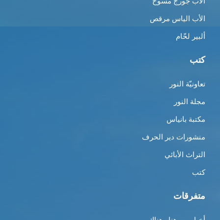
الأب جورج مسّوح
الأب الياس مرقص
ألبير لحّام
كتب
تعاونيّة النور
مجلة النور
مكتبة بانياس
منشورات دير الحرف
التراث الأبائي
كتب
متفرقات
أخبار من هنا وهناك