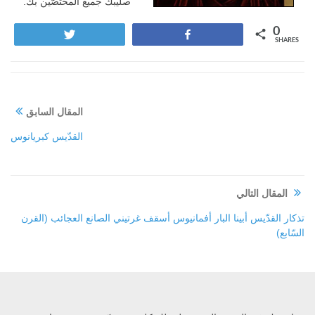
صليبكَ جميعَ المختصّين بك.
0
Tweet
Share
SHARES
المقال السابق
القدّيس كبريانوس
المقال التالي
تذكار القدّيس أبينا البار أفمانيوس أسقف غرتيني الصانع العجائب (القرن
السّابع)