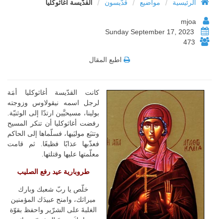
/
/
/
الرئيسية
مواضيع
قدّيسون
القدّيسة أغاثوكليا
mjoa
Sunday September 17, 2023
473
اطبع المقال
كانت القدّيسة أغاثوكليا أمَة
لرجل اسمه نيقولاوس وزوجته
بولينا، مسيحيَّين ارتدّا إلى الوثنيّة.
رفضت أغاثوكليا أن تنكر المسيح
وتتبَع موليَيها، فسلّماها إلى الحاكم
فعذّبها عذابًا فظيعًا. ثم قامت
معلّمتها عليها وقتلتها.
طروبارية عيد رفع الصليب
خلّص يا ربّ شعبك وبارك
ميراثك، وامنح عبيدَك المؤمنين
الغلبةَ على الشرّير واحفظ بقوّة