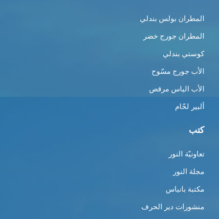
المطران بولس بندلي
المطران جورج خضر
كوستي بندلي
الأب جورج مسّوح
الأب الياس مرقص
ألبير لحّام
كتب
تعاونيّة النور
مجلة النور
مكتبة بانياس
منشورات دير الحرف