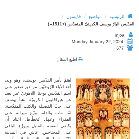
/
/
/
الرئيسية
مواضيع
قدّيسون
القدّيس البارّ يوسف الكريتيّ المتقدّس (+1511م)
mjoa
Monday January 22, 2024
677
اطبع المقال
اهتمّ بأمر القدّيس يوسف، وهو ولد،
أحد الآباء الرّوحيّين من دير صغير على
اسم القدّيس يوحنا اللاهوتيّ غير بعيد
عن هيراقليون الكريتيّة. نشأ يوسف
على حبّ الفضيلة والكتب المقدّسة.
لمّا مات والداه، وزّع ميراثه على
الفقراء وعمِل كخطّاط. اعتاد أن
يكتفي لنفسه بالقليل ويوزّع الباقي
على المحتاجين. عاش في المدينة
لكنّه حفظ الإمساك والصلاة. ألبسَه