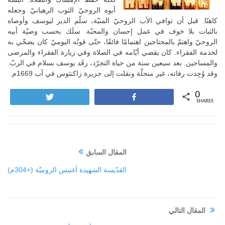
أبوه الروحيّ الثوب الرهبانيّ وجعله
كاهنًا. قبل أن توافي الأب الروحيّ المنيّة، سلّم الدير ليوسف وأوصاه
بالثبات بلا خوف في عمل إحسان والمحبّة. سلَك بحسب وصيّة أبيه
الروحيّ واهتمّ بالمحتاجين اهتمامًا فائقًا، حتّى قوتُه اليوميّ كان يضحّي به
لخدمة الفقراء. كان يقضي أيّامه في الصلاة وفي زيارة الفقراء والمرضى
والمساجين. بعد سبعين سنة من حياة التجرّد، رقَد يوسف بسلام في الربّ.
وقد وُجِدت رفاته، غير منحلّة ونقلت إلى جزيرة زاكنثوس في آب 1669م.
0
Tweet
Share
SHARES
المقال السابق
القدّيسة الشهيدة أغنيس الروميّة (+304م)
المقال التالي