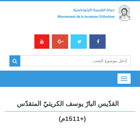
Toggle
navigation
القدّيس البارّ يوسف الكريتيّ المتقدّس
(+1511م)