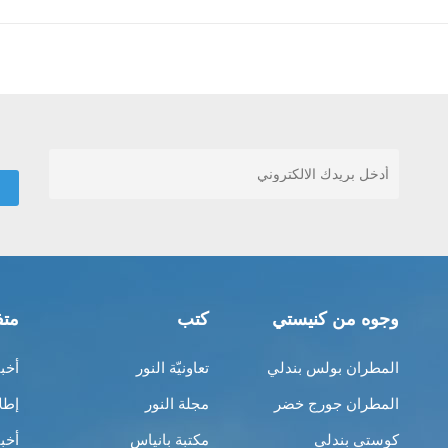
وجوه من كنيستي
كتب
متف
المطران بولس بندلي
تعاونيّة النور
أخب
المطران جورج خضر
مجلة النور
إطل
كوستي بندلي
مكتبة بانياس
أخب