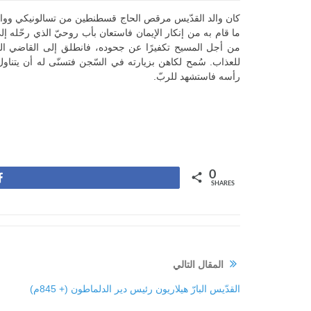
ما قام به من إنكار الإيمان فاستعان بأب روحيّ الذي رحّله إل
من أجل المسيح تكفيرًا عن جحوده، فانطلق إلى القاضي الم
للعذاب. سُمح لكاهن بزيارته في السّجن فتسنّى له أن يتناو
رأسه فاستشهد للربّ.
0
Share
SHARES
المقال التالي
القدّيس البارّ هيلاريون رئيس دير الدلماطون (+ 845م)