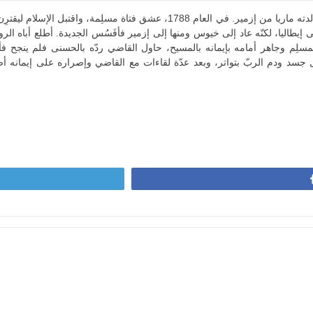
كان والد القدّيس مرقص الحاج قسطنطين من تسالونيكي ووالدته ماريا من إزمير. في العام 1788، عشق فتاة
ى إيطاليا، لكنّه عاد إلى خيوس ومنها إلى إزمير فأفَسُس الجديدة. أطلع أباه الر
سلِم وجاهر أمامه بإيمانه بالمسيح، حاول القاضي ردّه بالحسنى فلم ينجح ف
ل جسد ودم الربّ بتواتر، وبعد عدّة لقاءات مع القاضي وإصراره على إيمانه 