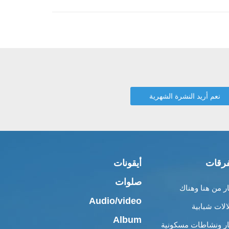
رقات
أيقونات
صلوات
ار من هنا وهناك
Audio/video
الات شبابية
Album
ار ونشاطات مسكونية