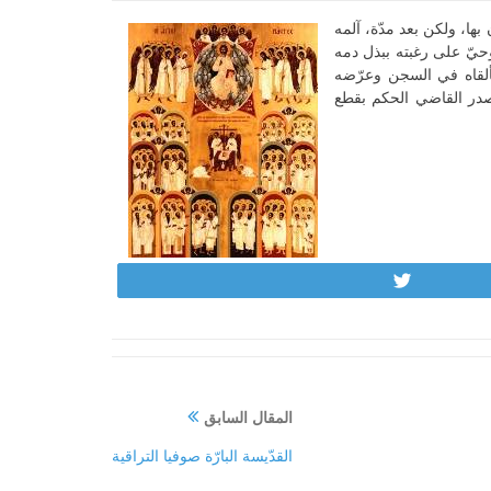
 مسلِمة، واقتبل الإسلام ليقترِن بها، ولكن بعد مدّة، آلمه
وحيّ على رغبته ببذل دمه
ألقاه في السجن وعرّضه
أصدر القاضي الحكم بقطع
Tweet
المقال السابق
القدّيسة البارّة صوفيا التراقية